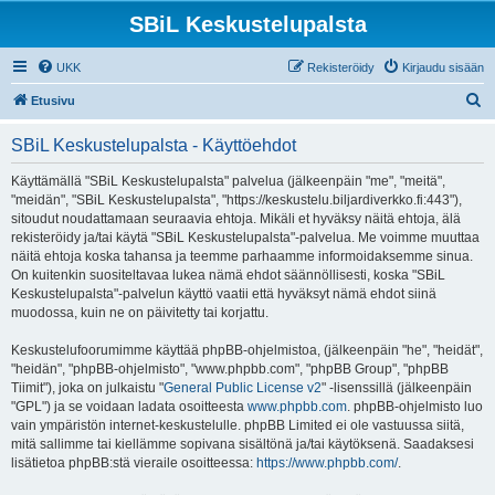
SBiL Keskustelupalsta
UKK
Rekisteröidy
Kirjaudu sisään
E
Etusivu
t
SBiL Keskustelupalsta - Käyttöehdot
s
i
Käyttämällä "SBiL Keskustelupalsta" palvelua (jälkeenpäin "me", "meitä",
"meidän", "SBiL Keskustelupalsta", "https://keskustelu.biljardiverkko.fi:443"),
sitoudut noudattamaan seuraavia ehtoja. Mikäli et hyväksy näitä ehtoja, älä
rekisteröidy ja/tai käytä "SBiL Keskustelupalsta"-palvelua. Me voimme muuttaa
näitä ehtoja koska tahansa ja teemme parhaamme informoidaksemme sinua.
On kuitenkin suositeltavaa lukea nämä ehdot säännöllisesti, koska "SBiL
Keskustelupalsta"-palvelun käyttö vaatii että hyväksyt nämä ehdot siinä
muodossa, kuin ne on päivitetty tai korjattu.
Keskustelufoorumimme käyttää phpBB-ohjelmistoa, (jälkeenpäin "he", "heidät",
"heidän", "phpBB-ohjelmisto", "www.phpbb.com", "phpBB Group", "phpBB
Tiimit"), joka on julkaistu "
General Public License v2
" -lisenssillä (jälkeenpäin
"GPL") ja se voidaan ladata osoitteesta
www.phpbb.com
. phpBB-ohjelmisto luo
vain ympäristön internet-keskustelulle. phpBB Limited ei ole vastuussa siitä,
mitä sallimme tai kiellämme sopivana sisältönä ja/tai käytöksenä. Saadaksesi
lisätietoa phpBB:stä vieraile osoitteessa:
https://www.phpbb.com/
.