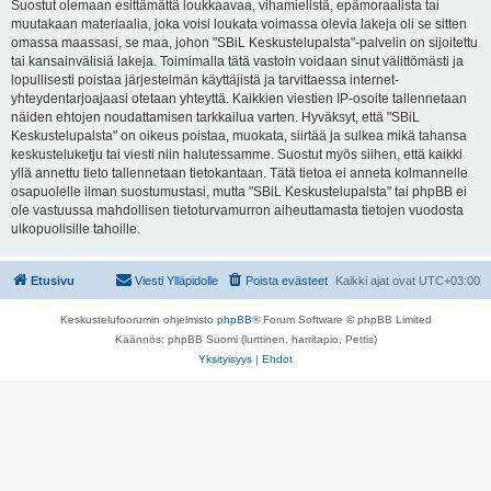
Suostut olemaan esittämättä loukkaavaa, vihamielistä, epämoraalista tai
muutakaan materiaalia, joka voisi loukata voimassa olevia lakeja oli se sitten
omassa maassasi, se maa, johon "SBiL Keskustelupalsta"-palvelin on sijoitettu
tai kansainvälisiä lakeja. Toimimalla tätä vastoin voidaan sinut välittömästi ja
lopullisesti poistaa järjestelmän käyttäjistä ja tarvittaessa internet-
yhteydentarjoajaasi otetaan yhteyttä. Kaikkien viestien IP-osoite tallennetaan
näiden ehtojen noudattamisen tarkkailua varten. Hyväksyt, että "SBiL
Keskustelupalsta" on oikeus poistaa, muokata, siirtää ja sulkea mikä tahansa
keskusteluketju tai viesti niin halutessamme. Suostut myös siihen, että kaikki
yllä annettu tieto tallennetaan tietokantaan. Tätä tietoa ei anneta kolmannelle
osapuolelle ilman suostumustasi, mutta "SBiL Keskustelupalsta" tai phpBB ei
ole vastuussa mahdollisen tietoturvamurron aiheuttamasta tietojen vuodosta
ulkopuolisille tahoille.
Etusivu
Viesti Ylläpidolle
Poista evästeet
Kaikki ajat ovat
UTC+03:00
Keskustelufoorumin ohjelmisto
phpBB
® Forum Software © phpBB Limited
Käännös: phpBB Suomi (lurttinen, harritapio, Pettis)
Yksityisyys
|
Ehdot