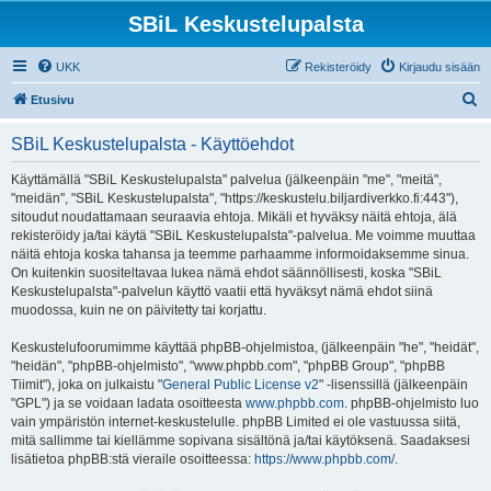
SBiL Keskustelupalsta
UKK
Rekisteröidy
Kirjaudu sisään
E
Etusivu
t
SBiL Keskustelupalsta - Käyttöehdot
s
i
Käyttämällä "SBiL Keskustelupalsta" palvelua (jälkeenpäin "me", "meitä",
"meidän", "SBiL Keskustelupalsta", "https://keskustelu.biljardiverkko.fi:443"),
sitoudut noudattamaan seuraavia ehtoja. Mikäli et hyväksy näitä ehtoja, älä
rekisteröidy ja/tai käytä "SBiL Keskustelupalsta"-palvelua. Me voimme muuttaa
näitä ehtoja koska tahansa ja teemme parhaamme informoidaksemme sinua.
On kuitenkin suositeltavaa lukea nämä ehdot säännöllisesti, koska "SBiL
Keskustelupalsta"-palvelun käyttö vaatii että hyväksyt nämä ehdot siinä
muodossa, kuin ne on päivitetty tai korjattu.
Keskustelufoorumimme käyttää phpBB-ohjelmistoa, (jälkeenpäin "he", "heidät",
"heidän", "phpBB-ohjelmisto", "www.phpbb.com", "phpBB Group", "phpBB
Tiimit"), joka on julkaistu "
General Public License v2
" -lisenssillä (jälkeenpäin
"GPL") ja se voidaan ladata osoitteesta
www.phpbb.com
. phpBB-ohjelmisto luo
vain ympäristön internet-keskustelulle. phpBB Limited ei ole vastuussa siitä,
mitä sallimme tai kiellämme sopivana sisältönä ja/tai käytöksenä. Saadaksesi
lisätietoa phpBB:stä vieraile osoitteessa:
https://www.phpbb.com/
.