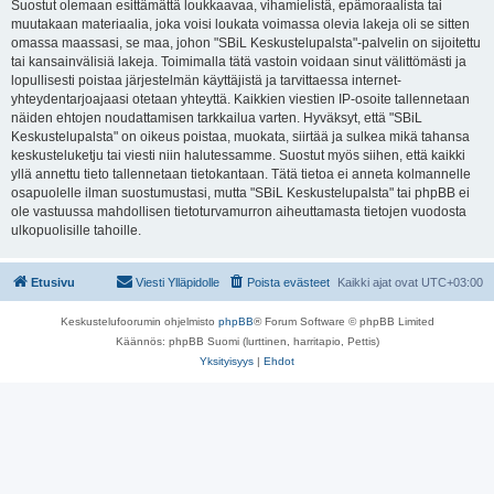
Suostut olemaan esittämättä loukkaavaa, vihamielistä, epämoraalista tai
muutakaan materiaalia, joka voisi loukata voimassa olevia lakeja oli se sitten
omassa maassasi, se maa, johon "SBiL Keskustelupalsta"-palvelin on sijoitettu
tai kansainvälisiä lakeja. Toimimalla tätä vastoin voidaan sinut välittömästi ja
lopullisesti poistaa järjestelmän käyttäjistä ja tarvittaessa internet-
yhteydentarjoajaasi otetaan yhteyttä. Kaikkien viestien IP-osoite tallennetaan
näiden ehtojen noudattamisen tarkkailua varten. Hyväksyt, että "SBiL
Keskustelupalsta" on oikeus poistaa, muokata, siirtää ja sulkea mikä tahansa
keskusteluketju tai viesti niin halutessamme. Suostut myös siihen, että kaikki
yllä annettu tieto tallennetaan tietokantaan. Tätä tietoa ei anneta kolmannelle
osapuolelle ilman suostumustasi, mutta "SBiL Keskustelupalsta" tai phpBB ei
ole vastuussa mahdollisen tietoturvamurron aiheuttamasta tietojen vuodosta
ulkopuolisille tahoille.
Etusivu
Viesti Ylläpidolle
Poista evästeet
Kaikki ajat ovat
UTC+03:00
Keskustelufoorumin ohjelmisto
phpBB
® Forum Software © phpBB Limited
Käännös: phpBB Suomi (lurttinen, harritapio, Pettis)
Yksityisyys
|
Ehdot