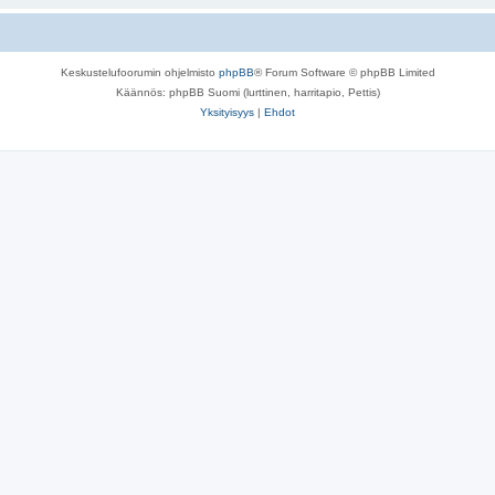
Keskustelufoorumin ohjelmisto
phpBB
® Forum Software © phpBB Limited
Käännös: phpBB Suomi (lurttinen, harritapio, Pettis)
Yksityisyys
|
Ehdot