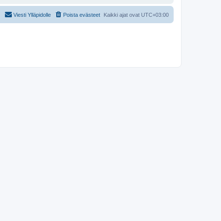
Viesti Ylläpidolle
Poista evästeet
Kaikki ajat ovat
UTC+03:00