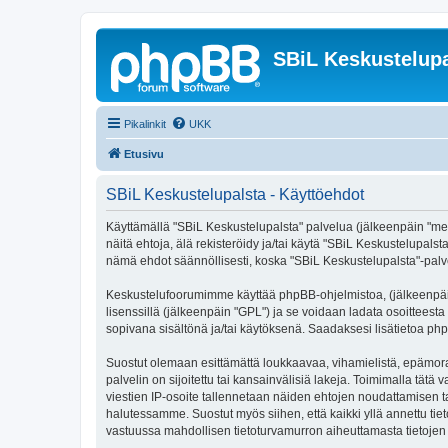
SBiL Keskustelupa
Pikalinkit
UKK
Etusivu
SBiL Keskustelupalsta - Käyttöehdot
Käyttämällä "SBiL Keskustelupalsta" palvelua (jälkeenpäin "me",
näitä ehtoja, älä rekisteröidy ja/tai käytä "SBiL Keskustelup
nämä ehdot säännöllisesti, koska "SBiL Keskustelupalsta"-palvel
Keskustelufoorumimme käyttää phpBB-ohjelmistoa, (jälkeenpäin 
lisenssillä (jälkeenpäin "GPL") ja se voidaan ladata osoitteesta
sopivana sisältönä ja/tai käytöksenä. Saadaksesi lisätietoa php
Suostut olemaan esittämättä loukkaavaa, vihamielistä, epämoraa
palvelin on sijoitettu tai kansainvälisiä lakeja. Toimimalla tätä 
viestien IP-osoite tallennetaan näiden ehtojen noudattamisen tar
halutessamme. Suostut myös siihen, että kaikki yllä annettu tie
vastuussa mahdollisen tietoturvamurron aiheuttamasta tietojen v