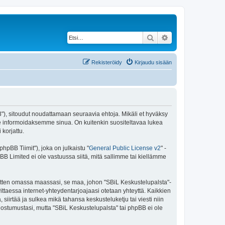
Etsi
Tarkennettu haku
Rekisteröidy
Kirjaudu sisään
43"), sitoudut noudattamaan seuraavia ehtoja. Mikäli et hyväksy
e informoidaksemme sinua. On kuitenkin suositeltavaa lukea
korjattu.
pBB Tiimit"), joka on julkaistu "
General Public License v2
" -
BB Limited ei ole vastuussa siitä, mitä sallimme tai kiellämme
 sitten omassa maassasi, se maa, johon "SBiL Keskustelupalsta"-
arvittaessa internet-yhteydentarjoajaasi otetaan yhteyttä. Kaikkien
siirtää ja sulkea mikä tahansa keskusteluketju tai viesti niin
uostumustasi, mutta "SBiL Keskustelupalsta" tai phpBB ei ole