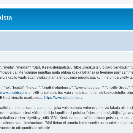
lsta
 "meitä", "meidän", "SBiL Keskustelupalsta", "https://keskustelu.biljardiverkko.fi:4
alsta"-palvelua. Me voimme muuttaa näitä ehtoja koska tahansa ja teemme parhaamm
un käyttö vaatii että hyväksyt nämä ehdot siinä muodossa, kuin ne on päivitetty tai 
"he", "heidät", "heidän", "phpBB-ohjelmisto", "www.phpbb.com", "phpBB Group", "ph
www.phpbb.com
. phpBB-ohjelmisto luo vain ympäristön internet-keskustelulle. php
BB:stä vieraile osoitteessa:
https://www.phpbb.com/
.
lista tai muutakaan materiaalia, joka voisi loukata voimassa olevia lakeja oli se
vastoin voidaan sinut välittömästi ja lopullisesti poistaa järjestelmän käyttäjistä ja t
kkailua varten. Hyväksyt, että "SBiL Keskustelupalsta" on oikeus poistaa, muokata, 
to tallennetaan tietokantaan. Tätä tietoa ei anneta kolmannelle osapuolelle ilman s
uodosta ulkopuolisille tahoille.