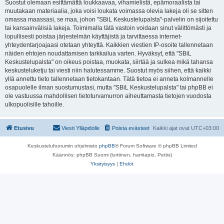
Suostut olemaan esittämättä loukkaavaa, vihamielistä, epämoraalista tai
muutakaan materiaalia, joka voisi loukata voimassa olevia lakeja oli se sitten
omassa maassasi, se maa, johon "SBiL Keskustelupalsta"-palvelin on sijoitettu
tai kansainvälisiä lakeja. Toimimalla tätä vastoin voidaan sinut välittömästi ja
lopullisesti poistaa järjestelmän käyttäjistä ja tarvittaessa internet-
yhteydentarjoajaasi otetaan yhteyttä. Kaikkien viestien IP-osoite tallennetaan
näiden ehtojen noudattamisen tarkkailua varten. Hyväksyt, että "SBiL
Keskustelupalsta" on oikeus poistaa, muokata, siirtää ja sulkea mikä tahansa
keskusteluketju tai viesti niin halutessamme. Suostut myös siihen, että kaikki
yllä annettu tieto tallennetaan tietokantaan. Tätä tietoa ei anneta kolmannelle
osapuolelle ilman suostumustasi, mutta "SBiL Keskustelupalsta" tai phpBB ei
ole vastuussa mahdollisen tietoturvamurron aiheuttamasta tietojen vuodosta
ulkopuolisille tahoille.
Etusivu
Viesti Ylläpidolle
Poista evästeet
Kaikki ajat ovat
UTC+03:00
Keskustelufoorumin ohjelmisto
phpBB
® Forum Software © phpBB Limited
Käännös: phpBB Suomi (lurttinen, harritapio, Pettis)
Yksityisyys
|
Ehdot