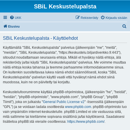
SBiL Keskustelupalsta
UKK
Rekisteröidy
Kirjaudu sisään
E
Etusivu
t
SBiL Keskustelupalsta - Käyttöehdot
s
i
Käyttämällä "SBiL Keskustelupalsta" palvelua (jälkeenpäin "me", "meitä",
"meidän", "SBiL Keskustelupalsta", "https://keskustelu.biljardiverkko.fi:443"),
sitoudut noudattamaan seuraavia ehtoja. Mikäli et hyväksy näitä ehtoja, älä
rekisteröidy ja/tai käytä "SBiL Keskustelupalsta"-palvelua. Me voimme muuttaa
näitä ehtoja koska tahansa ja teemme parhaamme informoidaksemme sinua.
On kuitenkin suositeltavaa lukea nämä ehdot säännöllisesti, koska "SBiL
Keskustelupalsta"-palvelun käyttö vaatii että hyväksyt nämä ehdot siinä
muodossa, kuin ne on päivitetty tai korjattu.
Keskustelufoorumimme käyttää phpBB-ohjelmistoa, (jälkeenpäin "he", "heidät",
"heidän", "phpBB-ohjelmisto", "www.phpbb.com", "phpBB Group", "phpBB
Tiimit"), joka on julkaistu "
General Public License v2
" -lisenssillä (jälkeenpäin
"GPL") ja se voidaan ladata osoitteesta
www.phpbb.com
. phpBB-ohjelmisto luo
vain ympäristön internet-keskustelulle. phpBB Limited ei ole vastuussa siitä,
mitä sallimme tai kiellämme sopivana sisältönä ja/tai käytöksenä. Saadaksesi
lisätietoa phpBB:stä vieraile osoitteessa:
https://www.phpbb.com/
.