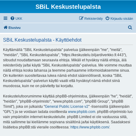
SBiL Keskustelupalsta
UKK
Rekisteröidy
Kirjaudu sisään
E
Etusivu
t
SBiL Keskustelupalsta - Käyttöehdot
s
i
Käyttämällä "SBiL Keskustelupalsta" palvelua (jälkeenpäin "me", "meitä",
"meidän", "SBiL Keskustelupalsta", "https://keskustelu.biljardiverkko.fi:443"),
sitoudut noudattamaan seuraavia ehtoja. Mikäli et hyväksy näitä ehtoja, älä
rekisteröidy ja/tai käytä "SBiL Keskustelupalsta"-palvelua. Me voimme muuttaa
näitä ehtoja koska tahansa ja teemme parhaamme informoidaksemme sinua.
On kuitenkin suositeltavaa lukea nämä ehdot säännöllisesti, koska "SBiL
Keskustelupalsta"-palvelun käyttö vaatii että hyväksyt nämä ehdot siinä
muodossa, kuin ne on päivitetty tai korjattu.
Keskustelufoorumimme käyttää phpBB-ohjelmistoa, (jälkeenpäin "he", "heidät",
"heidän", "phpBB-ohjelmisto", "www.phpbb.com", "phpBB Group", "phpBB
Tiimit"), joka on julkaistu "
General Public License v2
" -lisenssillä (jälkeenpäin
"GPL") ja se voidaan ladata osoitteesta
www.phpbb.com
. phpBB-ohjelmisto luo
vain ympäristön internet-keskustelulle. phpBB Limited ei ole vastuussa siitä,
mitä sallimme tai kiellämme sopivana sisältönä ja/tai käytöksenä. Saadaksesi
lisätietoa phpBB:stä vieraile osoitteessa:
https://www.phpbb.com/
.