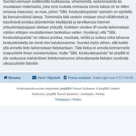
Suostut olemaan esittämättä loukkaavaa, vihamielistä, epämoraalista tai
muutakaan materiaalia, joka voisi loukata voimassa olevia lakeja oli se sitten
omassa maassasi, se maa, johon "SBiL Keskustelupalsta"-palvelin on sijoitettu
tai kansainvälisiä lakeja. Toimimalla tätä vastoin voidaan sinut välittömästi ja
lopullisesti poistaa järjestelmän käyttäjistä ja tarvittaessa internet-
yhteydentarjoajaasi otetaan yhteyttä. Kaikkien viestien IP-osoite tallennetaan
näiden ehtojen noudattamisen tarkkailua varten. Hyväksyt, että "SBiL
Keskustelupalsta" on oikeus poistaa, muokata, siirtää ja sulkea mikä tahansa
keskusteluketju tai viesti niin halutessamme. Suostut myös siihen, että kaikki
yllä annettu tieto tallennetaan tietokantaan. Tätä tietoa ei anneta kolmannelle
osapuolelle ilman suostumustasi, mutta "SBiL Keskustelupalsta" tai phpBB ei
ole vastuussa mahdollisen tietoturvamurron aiheuttamasta tietojen vuodosta
ulkopuolisille tahoille.
Etusivu
Viesti Ylläpidolle
Poista evästeet
Kaikki ajat ovat
UTC+03:00
Keskustelufoorumin ohjelmisto
phpBB
® Forum Software © phpBB Limited
Käännös: phpBB Suomi (lurttinen, harritapio, Pettis)
Yksityisyys
|
Ehdot