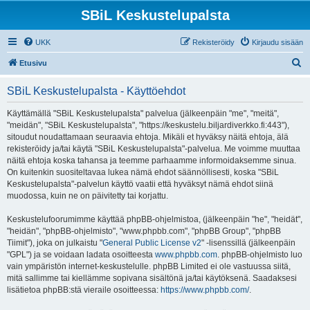
SBiL Keskustelupalsta
UKK
Rekisteröidy
Kirjaudu sisään
E
Etusivu
t
SBiL Keskustelupalsta - Käyttöehdot
s
i
Käyttämällä "SBiL Keskustelupalsta" palvelua (jälkeenpäin "me", "meitä",
"meidän", "SBiL Keskustelupalsta", "https://keskustelu.biljardiverkko.fi:443"),
sitoudut noudattamaan seuraavia ehtoja. Mikäli et hyväksy näitä ehtoja, älä
rekisteröidy ja/tai käytä "SBiL Keskustelupalsta"-palvelua. Me voimme muuttaa
näitä ehtoja koska tahansa ja teemme parhaamme informoidaksemme sinua.
On kuitenkin suositeltavaa lukea nämä ehdot säännöllisesti, koska "SBiL
Keskustelupalsta"-palvelun käyttö vaatii että hyväksyt nämä ehdot siinä
muodossa, kuin ne on päivitetty tai korjattu.
Keskustelufoorumimme käyttää phpBB-ohjelmistoa, (jälkeenpäin "he", "heidät",
"heidän", "phpBB-ohjelmisto", "www.phpbb.com", "phpBB Group", "phpBB
Tiimit"), joka on julkaistu "
General Public License v2
" -lisenssillä (jälkeenpäin
"GPL") ja se voidaan ladata osoitteesta
www.phpbb.com
. phpBB-ohjelmisto luo
vain ympäristön internet-keskustelulle. phpBB Limited ei ole vastuussa siitä,
mitä sallimme tai kiellämme sopivana sisältönä ja/tai käytöksenä. Saadaksesi
lisätietoa phpBB:stä vieraile osoitteessa:
https://www.phpbb.com/
.