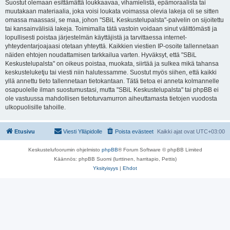
Suostut olemaan esittämättä loukkaavaa, vihamielistä, epämoraalista tai
muutakaan materiaalia, joka voisi loukata voimassa olevia lakeja oli se sitten
omassa maassasi, se maa, johon "SBiL Keskustelupalsta"-palvelin on sijoitettu
tai kansainvälisiä lakeja. Toimimalla tätä vastoin voidaan sinut välittömästi ja
lopullisesti poistaa järjestelmän käyttäjistä ja tarvittaessa internet-
yhteydentarjoajaasi otetaan yhteyttä. Kaikkien viestien IP-osoite tallennetaan
näiden ehtojen noudattamisen tarkkailua varten. Hyväksyt, että "SBiL
Keskustelupalsta" on oikeus poistaa, muokata, siirtää ja sulkea mikä tahansa
keskusteluketju tai viesti niin halutessamme. Suostut myös siihen, että kaikki
yllä annettu tieto tallennetaan tietokantaan. Tätä tietoa ei anneta kolmannelle
osapuolelle ilman suostumustasi, mutta "SBiL Keskustelupalsta" tai phpBB ei
ole vastuussa mahdollisen tietoturvamurron aiheuttamasta tietojen vuodosta
ulkopuolisille tahoille.
Etusivu
Viesti Ylläpidolle
Poista evästeet
Kaikki ajat ovat
UTC+03:00
Keskustelufoorumin ohjelmisto
phpBB
® Forum Software © phpBB Limited
Käännös: phpBB Suomi (lurttinen, harritapio, Pettis)
Yksityisyys
|
Ehdot