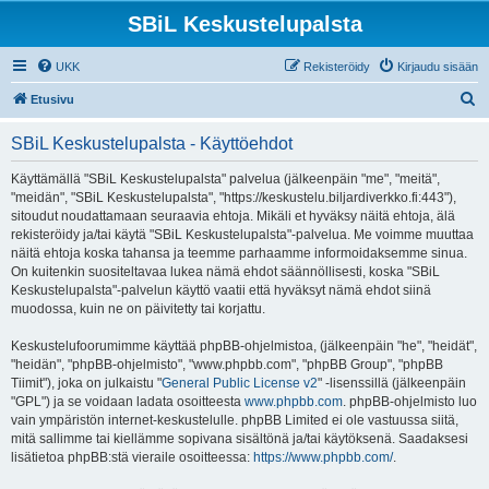
SBiL Keskustelupalsta
UKK
Rekisteröidy
Kirjaudu sisään
E
Etusivu
t
SBiL Keskustelupalsta - Käyttöehdot
s
i
Käyttämällä "SBiL Keskustelupalsta" palvelua (jälkeenpäin "me", "meitä",
"meidän", "SBiL Keskustelupalsta", "https://keskustelu.biljardiverkko.fi:443"),
sitoudut noudattamaan seuraavia ehtoja. Mikäli et hyväksy näitä ehtoja, älä
rekisteröidy ja/tai käytä "SBiL Keskustelupalsta"-palvelua. Me voimme muuttaa
näitä ehtoja koska tahansa ja teemme parhaamme informoidaksemme sinua.
On kuitenkin suositeltavaa lukea nämä ehdot säännöllisesti, koska "SBiL
Keskustelupalsta"-palvelun käyttö vaatii että hyväksyt nämä ehdot siinä
muodossa, kuin ne on päivitetty tai korjattu.
Keskustelufoorumimme käyttää phpBB-ohjelmistoa, (jälkeenpäin "he", "heidät",
"heidän", "phpBB-ohjelmisto", "www.phpbb.com", "phpBB Group", "phpBB
Tiimit"), joka on julkaistu "
General Public License v2
" -lisenssillä (jälkeenpäin
"GPL") ja se voidaan ladata osoitteesta
www.phpbb.com
. phpBB-ohjelmisto luo
vain ympäristön internet-keskustelulle. phpBB Limited ei ole vastuussa siitä,
mitä sallimme tai kiellämme sopivana sisältönä ja/tai käytöksenä. Saadaksesi
lisätietoa phpBB:stä vieraile osoitteessa:
https://www.phpbb.com/
.