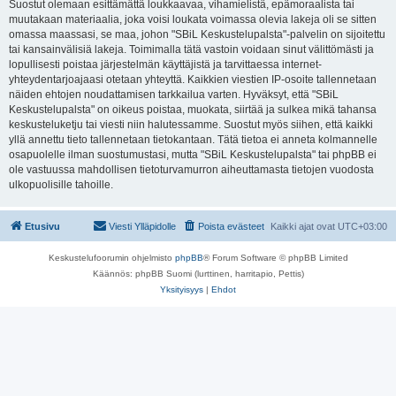
Suostut olemaan esittämättä loukkaavaa, vihamielistä, epämoraalista tai
muutakaan materiaalia, joka voisi loukata voimassa olevia lakeja oli se sitten
omassa maassasi, se maa, johon "SBiL Keskustelupalsta"-palvelin on sijoitettu
tai kansainvälisiä lakeja. Toimimalla tätä vastoin voidaan sinut välittömästi ja
lopullisesti poistaa järjestelmän käyttäjistä ja tarvittaessa internet-
yhteydentarjoajaasi otetaan yhteyttä. Kaikkien viestien IP-osoite tallennetaan
näiden ehtojen noudattamisen tarkkailua varten. Hyväksyt, että "SBiL
Keskustelupalsta" on oikeus poistaa, muokata, siirtää ja sulkea mikä tahansa
keskusteluketju tai viesti niin halutessamme. Suostut myös siihen, että kaikki
yllä annettu tieto tallennetaan tietokantaan. Tätä tietoa ei anneta kolmannelle
osapuolelle ilman suostumustasi, mutta "SBiL Keskustelupalsta" tai phpBB ei
ole vastuussa mahdollisen tietoturvamurron aiheuttamasta tietojen vuodosta
ulkopuolisille tahoille.
Etusivu
Viesti Ylläpidolle
Poista evästeet
Kaikki ajat ovat
UTC+03:00
Keskustelufoorumin ohjelmisto
phpBB
® Forum Software © phpBB Limited
Käännös: phpBB Suomi (lurttinen, harritapio, Pettis)
Yksityisyys
|
Ehdot