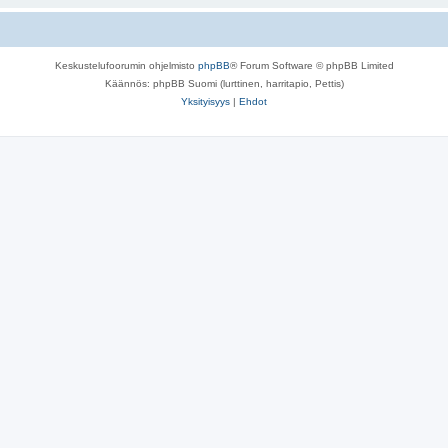
Keskustelufoorumin ohjelmisto
phpBB
® Forum Software © phpBB Limited
Käännös: phpBB Suomi (lurttinen, harritapio, Pettis)
Yksityisyys
|
Ehdot