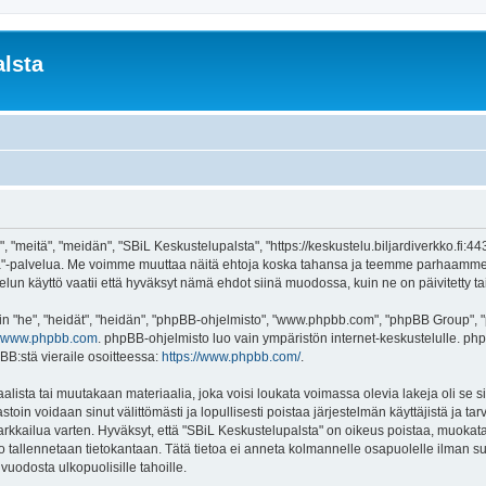
lsta
 "meitä", "meidän", "SBiL Keskustelupalsta", "https://keskustelu.biljardiverkko.fi:4
alsta"-palvelua. Me voimme muuttaa näitä ehtoja koska tahansa ja teemme parhaamm
un käyttö vaatii että hyväksyt nämä ehdot siinä muodossa, kuin ne on päivitetty tai 
"he", "heidät", "heidän", "phpBB-ohjelmisto", "www.phpbb.com", "phpBB Group", "ph
www.phpbb.com
. phpBB-ohjelmisto luo vain ympäristön internet-keskustelulle. php
BB:stä vieraile osoitteessa:
https://www.phpbb.com/
.
lista tai muutakaan materiaalia, joka voisi loukata voimassa olevia lakeja oli se
vastoin voidaan sinut välittömästi ja lopullisesti poistaa järjestelmän käyttäjistä ja t
kkailua varten. Hyväksyt, että "SBiL Keskustelupalsta" on oikeus poistaa, muokata, 
to tallennetaan tietokantaan. Tätä tietoa ei anneta kolmannelle osapuolelle ilman s
uodosta ulkopuolisille tahoille.