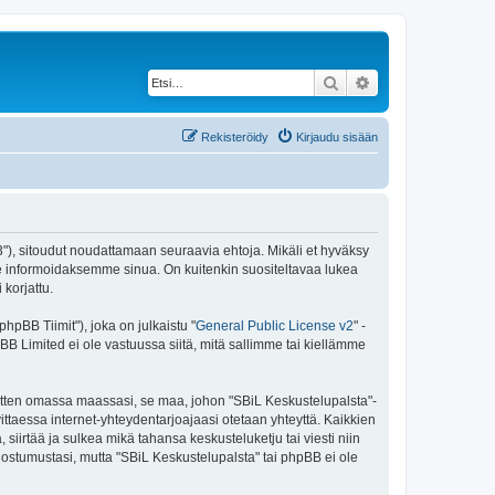
Etsi
Tarkennettu haku
Rekisteröidy
Kirjaudu sisään
43"), sitoudut noudattamaan seuraavia ehtoja. Mikäli et hyväksy
e informoidaksemme sinua. On kuitenkin suositeltavaa lukea
korjattu.
pBB Tiimit"), joka on julkaistu "
General Public License v2
" -
BB Limited ei ole vastuussa siitä, mitä sallimme tai kiellämme
 sitten omassa maassasi, se maa, johon "SBiL Keskustelupalsta"-
arvittaessa internet-yhteydentarjoajaasi otetaan yhteyttä. Kaikkien
siirtää ja sulkea mikä tahansa keskusteluketju tai viesti niin
uostumustasi, mutta "SBiL Keskustelupalsta" tai phpBB ei ole