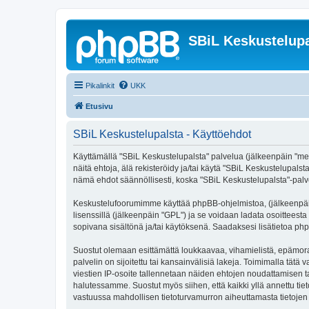
SBiL Keskustelupa
Pikalinkit
UKK
Etusivu
SBiL Keskustelupalsta - Käyttöehdot
Käyttämällä "SBiL Keskustelupalsta" palvelua (jälkeenpäin "me",
näitä ehtoja, älä rekisteröidy ja/tai käytä "SBiL Keskustelup
nämä ehdot säännöllisesti, koska "SBiL Keskustelupalsta"-palvel
Keskustelufoorumimme käyttää phpBB-ohjelmistoa, (jälkeenpäin 
lisenssillä (jälkeenpäin "GPL") ja se voidaan ladata osoitteesta
sopivana sisältönä ja/tai käytöksenä. Saadaksesi lisätietoa php
Suostut olemaan esittämättä loukkaavaa, vihamielistä, epämoraa
palvelin on sijoitettu tai kansainvälisiä lakeja. Toimimalla tätä 
viestien IP-osoite tallennetaan näiden ehtojen noudattamisen tar
halutessamme. Suostut myös siihen, että kaikki yllä annettu tie
vastuussa mahdollisen tietoturvamurron aiheuttamasta tietojen v