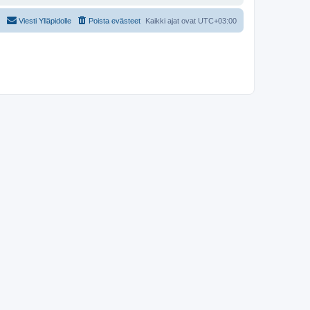
Viesti Ylläpidolle
Poista evästeet
Kaikki ajat ovat
UTC+03:00