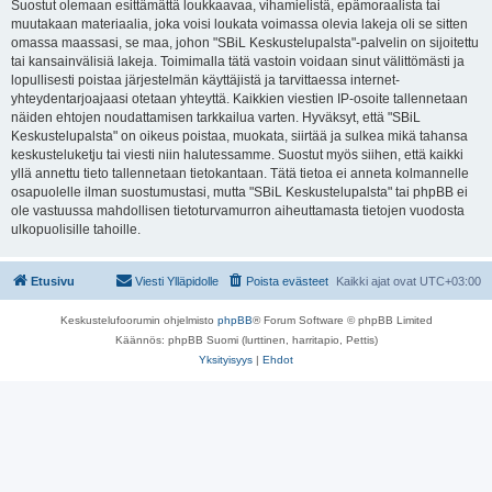
Suostut olemaan esittämättä loukkaavaa, vihamielistä, epämoraalista tai
muutakaan materiaalia, joka voisi loukata voimassa olevia lakeja oli se sitten
omassa maassasi, se maa, johon "SBiL Keskustelupalsta"-palvelin on sijoitettu
tai kansainvälisiä lakeja. Toimimalla tätä vastoin voidaan sinut välittömästi ja
lopullisesti poistaa järjestelmän käyttäjistä ja tarvittaessa internet-
yhteydentarjoajaasi otetaan yhteyttä. Kaikkien viestien IP-osoite tallennetaan
näiden ehtojen noudattamisen tarkkailua varten. Hyväksyt, että "SBiL
Keskustelupalsta" on oikeus poistaa, muokata, siirtää ja sulkea mikä tahansa
keskusteluketju tai viesti niin halutessamme. Suostut myös siihen, että kaikki
yllä annettu tieto tallennetaan tietokantaan. Tätä tietoa ei anneta kolmannelle
osapuolelle ilman suostumustasi, mutta "SBiL Keskustelupalsta" tai phpBB ei
ole vastuussa mahdollisen tietoturvamurron aiheuttamasta tietojen vuodosta
ulkopuolisille tahoille.
Etusivu
Viesti Ylläpidolle
Poista evästeet
Kaikki ajat ovat
UTC+03:00
Keskustelufoorumin ohjelmisto
phpBB
® Forum Software © phpBB Limited
Käännös: phpBB Suomi (lurttinen, harritapio, Pettis)
Yksityisyys
|
Ehdot