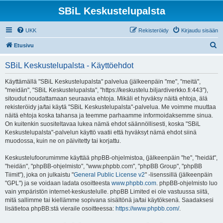
SBiL Keskustelupalsta
UKK
Rekisteröidy
Kirjaudu sisään
E
Etusivu
t
SBiL Keskustelupalsta - Käyttöehdot
s
i
Käyttämällä "SBiL Keskustelupalsta" palvelua (jälkeenpäin "me", "meitä",
"meidän", "SBiL Keskustelupalsta", "https://keskustelu.biljardiverkko.fi:443"),
sitoudut noudattamaan seuraavia ehtoja. Mikäli et hyväksy näitä ehtoja, älä
rekisteröidy ja/tai käytä "SBiL Keskustelupalsta"-palvelua. Me voimme muuttaa
näitä ehtoja koska tahansa ja teemme parhaamme informoidaksemme sinua.
On kuitenkin suositeltavaa lukea nämä ehdot säännöllisesti, koska "SBiL
Keskustelupalsta"-palvelun käyttö vaatii että hyväksyt nämä ehdot siinä
muodossa, kuin ne on päivitetty tai korjattu.
Keskustelufoorumimme käyttää phpBB-ohjelmistoa, (jälkeenpäin "he", "heidät",
"heidän", "phpBB-ohjelmisto", "www.phpbb.com", "phpBB Group", "phpBB
Tiimit"), joka on julkaistu "
General Public License v2
" -lisenssillä (jälkeenpäin
"GPL") ja se voidaan ladata osoitteesta
www.phpbb.com
. phpBB-ohjelmisto luo
vain ympäristön internet-keskustelulle. phpBB Limited ei ole vastuussa siitä,
mitä sallimme tai kiellämme sopivana sisältönä ja/tai käytöksenä. Saadaksesi
lisätietoa phpBB:stä vieraile osoitteessa:
https://www.phpbb.com/
.