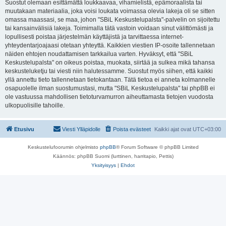
Suostut olemaan esittämättä loukkaavaa, vihamielistä, epämoraalista tai
muutakaan materiaalia, joka voisi loukata voimassa olevia lakeja oli se sitten
omassa maassasi, se maa, johon "SBiL Keskustelupalsta"-palvelin on sijoitettu
tai kansainvälisiä lakeja. Toimimalla tätä vastoin voidaan sinut välittömästi ja
lopullisesti poistaa järjestelmän käyttäjistä ja tarvittaessa internet-
yhteydentarjoajaasi otetaan yhteyttä. Kaikkien viestien IP-osoite tallennetaan
näiden ehtojen noudattamisen tarkkailua varten. Hyväksyt, että "SBiL
Keskustelupalsta" on oikeus poistaa, muokata, siirtää ja sulkea mikä tahansa
keskusteluketju tai viesti niin halutessamme. Suostut myös siihen, että kaikki
yllä annettu tieto tallennetaan tietokantaan. Tätä tietoa ei anneta kolmannelle
osapuolelle ilman suostumustasi, mutta "SBiL Keskustelupalsta" tai phpBB ei
ole vastuussa mahdollisen tietoturvamurron aiheuttamasta tietojen vuodosta
ulkopuolisille tahoille.
Etusivu
Viesti Ylläpidolle
Poista evästeet
Kaikki ajat ovat
UTC+03:00
Keskustelufoorumin ohjelmisto
phpBB
® Forum Software © phpBB Limited
Käännös: phpBB Suomi (lurttinen, harritapio, Pettis)
Yksityisyys
|
Ehdot