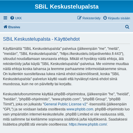
SBiL Keskustelupalsta
UKK
Rekisteröidy
Kirjaudu sisään
E
Etusivu
t
SBiL Keskustelupalsta - Käyttöehdot
s
i
Käyttämällä "SBiL Keskustelupalsta" palvelua (jälkeenpäin "me", "meitä",
"meidän", "SBiL Keskustelupalsta", "https://keskustelu.biljardiverkko.fi:443"),
sitoudut noudattamaan seuraavia ehtoja. Mikäli et hyväksy näitä ehtoja, älä
rekisteröidy ja/tai käytä "SBiL Keskustelupalsta"-palvelua. Me voimme muuttaa
näitä ehtoja koska tahansa ja teemme parhaamme informoidaksemme sinua.
On kuitenkin suositeltavaa lukea nämä ehdot säännöllisesti, koska "SBiL
Keskustelupalsta"-palvelun käyttö vaatii että hyväksyt nämä ehdot siinä
muodossa, kuin ne on päivitetty tai korjattu.
Keskustelufoorumimme käyttää phpBB-ohjelmistoa, (jälkeenpäin "he", "heidät",
"heidän", "phpBB-ohjelmisto", "www.phpbb.com", "phpBB Group", "phpBB
Tiimit"), joka on julkaistu "
General Public License v2
" -lisenssillä (jälkeenpäin
"GPL") ja se voidaan ladata osoitteesta
www.phpbb.com
. phpBB-ohjelmisto luo
vain ympäristön internet-keskustelulle. phpBB Limited ei ole vastuussa siitä,
mitä sallimme tai kiellämme sopivana sisältönä ja/tai käytöksenä. Saadaksesi
lisätietoa phpBB:stä vieraile osoitteessa:
https://www.phpbb.com/
.