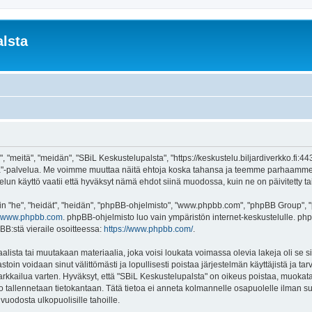
lsta
 "meitä", "meidän", "SBiL Keskustelupalsta", "https://keskustelu.biljardiverkko.fi:4
alsta"-palvelua. Me voimme muuttaa näitä ehtoja koska tahansa ja teemme parhaamm
un käyttö vaatii että hyväksyt nämä ehdot siinä muodossa, kuin ne on päivitetty tai 
"he", "heidät", "heidän", "phpBB-ohjelmisto", "www.phpbb.com", "phpBB Group", "ph
www.phpbb.com
. phpBB-ohjelmisto luo vain ympäristön internet-keskustelulle. php
BB:stä vieraile osoitteessa:
https://www.phpbb.com/
.
lista tai muutakaan materiaalia, joka voisi loukata voimassa olevia lakeja oli se
vastoin voidaan sinut välittömästi ja lopullisesti poistaa järjestelmän käyttäjistä ja t
kkailua varten. Hyväksyt, että "SBiL Keskustelupalsta" on oikeus poistaa, muokata, 
to tallennetaan tietokantaan. Tätä tietoa ei anneta kolmannelle osapuolelle ilman s
uodosta ulkopuolisille tahoille.