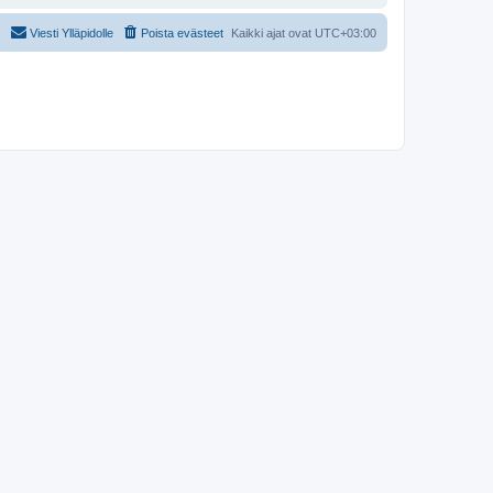
Viesti Ylläpidolle
Poista evästeet
Kaikki ajat ovat
UTC+03:00