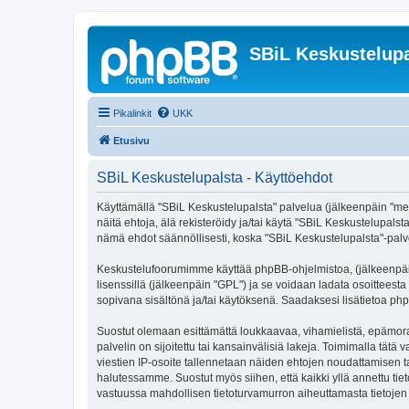
SBiL Keskustelupa
Pikalinkit
UKK
Etusivu
SBiL Keskustelupalsta - Käyttöehdot
Käyttämällä "SBiL Keskustelupalsta" palvelua (jälkeenpäin "me",
näitä ehtoja, älä rekisteröidy ja/tai käytä "SBiL Keskustelup
nämä ehdot säännöllisesti, koska "SBiL Keskustelupalsta"-palvel
Keskustelufoorumimme käyttää phpBB-ohjelmistoa, (jälkeenpäin 
lisenssillä (jälkeenpäin "GPL") ja se voidaan ladata osoitteesta
sopivana sisältönä ja/tai käytöksenä. Saadaksesi lisätietoa php
Suostut olemaan esittämättä loukkaavaa, vihamielistä, epämoraa
palvelin on sijoitettu tai kansainvälisiä lakeja. Toimimalla tätä 
viestien IP-osoite tallennetaan näiden ehtojen noudattamisen tar
halutessamme. Suostut myös siihen, että kaikki yllä annettu tie
vastuussa mahdollisen tietoturvamurron aiheuttamasta tietojen v