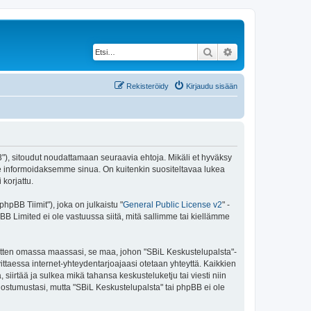
Etsi
Tarkennettu haku
Rekisteröidy
Kirjaudu sisään
43"), sitoudut noudattamaan seuraavia ehtoja. Mikäli et hyväksy
e informoidaksemme sinua. On kuitenkin suositeltavaa lukea
korjattu.
pBB Tiimit"), joka on julkaistu "
General Public License v2
" -
BB Limited ei ole vastuussa siitä, mitä sallimme tai kiellämme
 sitten omassa maassasi, se maa, johon "SBiL Keskustelupalsta"-
arvittaessa internet-yhteydentarjoajaasi otetaan yhteyttä. Kaikkien
siirtää ja sulkea mikä tahansa keskusteluketju tai viesti niin
uostumustasi, mutta "SBiL Keskustelupalsta" tai phpBB ei ole