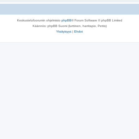
Keskustelufoorumin ohjelmisto
phpBB
® Forum Software © phpBB Limited
Käännös: phpBB Suomi (lurttinen, harritapio, Pettis)
Yksityisyys
|
Ehdot