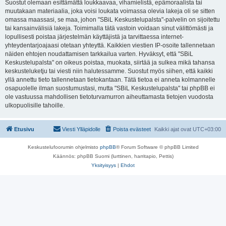
Suostut olemaan esittämättä loukkaavaa, vihamielistä, epämoraalista tai
muutakaan materiaalia, joka voisi loukata voimassa olevia lakeja oli se sitten
omassa maassasi, se maa, johon "SBiL Keskustelupalsta"-palvelin on sijoitettu
tai kansainvälisiä lakeja. Toimimalla tätä vastoin voidaan sinut välittömästi ja
lopullisesti poistaa järjestelmän käyttäjistä ja tarvittaessa internet-
yhteydentarjoajaasi otetaan yhteyttä. Kaikkien viestien IP-osoite tallennetaan
näiden ehtojen noudattamisen tarkkailua varten. Hyväksyt, että "SBiL
Keskustelupalsta" on oikeus poistaa, muokata, siirtää ja sulkea mikä tahansa
keskusteluketju tai viesti niin halutessamme. Suostut myös siihen, että kaikki
yllä annettu tieto tallennetaan tietokantaan. Tätä tietoa ei anneta kolmannelle
osapuolelle ilman suostumustasi, mutta "SBiL Keskustelupalsta" tai phpBB ei
ole vastuussa mahdollisen tietoturvamurron aiheuttamasta tietojen vuodosta
ulkopuolisille tahoille.
Etusivu
Viesti Ylläpidolle
Poista evästeet
Kaikki ajat ovat
UTC+03:00
Keskustelufoorumin ohjelmisto
phpBB
® Forum Software © phpBB Limited
Käännös: phpBB Suomi (lurttinen, harritapio, Pettis)
Yksityisyys
|
Ehdot