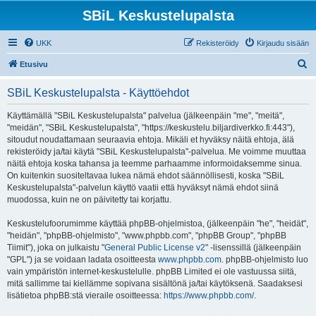
SBiL Keskustelupalsta
UKK
Rekisteröidy
Kirjaudu sisään
E
Etusivu
t
SBiL Keskustelupalsta - Käyttöehdot
s
i
Käyttämällä "SBiL Keskustelupalsta" palvelua (jälkeenpäin "me", "meitä",
"meidän", "SBiL Keskustelupalsta", "https://keskustelu.biljardiverkko.fi:443"),
sitoudut noudattamaan seuraavia ehtoja. Mikäli et hyväksy näitä ehtoja, älä
rekisteröidy ja/tai käytä "SBiL Keskustelupalsta"-palvelua. Me voimme muuttaa
näitä ehtoja koska tahansa ja teemme parhaamme informoidaksemme sinua.
On kuitenkin suositeltavaa lukea nämä ehdot säännöllisesti, koska "SBiL
Keskustelupalsta"-palvelun käyttö vaatii että hyväksyt nämä ehdot siinä
muodossa, kuin ne on päivitetty tai korjattu.
Keskustelufoorumimme käyttää phpBB-ohjelmistoa, (jälkeenpäin "he", "heidät",
"heidän", "phpBB-ohjelmisto", "www.phpbb.com", "phpBB Group", "phpBB
Tiimit"), joka on julkaistu "
General Public License v2
" -lisenssillä (jälkeenpäin
"GPL") ja se voidaan ladata osoitteesta
www.phpbb.com
. phpBB-ohjelmisto luo
vain ympäristön internet-keskustelulle. phpBB Limited ei ole vastuussa siitä,
mitä sallimme tai kiellämme sopivana sisältönä ja/tai käytöksenä. Saadaksesi
lisätietoa phpBB:stä vieraile osoitteessa:
https://www.phpbb.com/
.