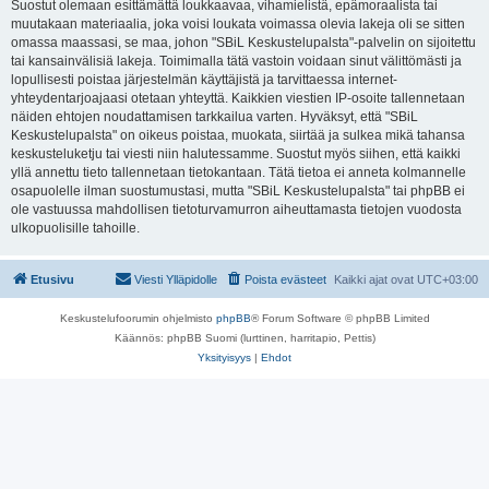
Suostut olemaan esittämättä loukkaavaa, vihamielistä, epämoraalista tai
muutakaan materiaalia, joka voisi loukata voimassa olevia lakeja oli se sitten
omassa maassasi, se maa, johon "SBiL Keskustelupalsta"-palvelin on sijoitettu
tai kansainvälisiä lakeja. Toimimalla tätä vastoin voidaan sinut välittömästi ja
lopullisesti poistaa järjestelmän käyttäjistä ja tarvittaessa internet-
yhteydentarjoajaasi otetaan yhteyttä. Kaikkien viestien IP-osoite tallennetaan
näiden ehtojen noudattamisen tarkkailua varten. Hyväksyt, että "SBiL
Keskustelupalsta" on oikeus poistaa, muokata, siirtää ja sulkea mikä tahansa
keskusteluketju tai viesti niin halutessamme. Suostut myös siihen, että kaikki
yllä annettu tieto tallennetaan tietokantaan. Tätä tietoa ei anneta kolmannelle
osapuolelle ilman suostumustasi, mutta "SBiL Keskustelupalsta" tai phpBB ei
ole vastuussa mahdollisen tietoturvamurron aiheuttamasta tietojen vuodosta
ulkopuolisille tahoille.
Etusivu
Viesti Ylläpidolle
Poista evästeet
Kaikki ajat ovat
UTC+03:00
Keskustelufoorumin ohjelmisto
phpBB
® Forum Software © phpBB Limited
Käännös: phpBB Suomi (lurttinen, harritapio, Pettis)
Yksityisyys
|
Ehdot