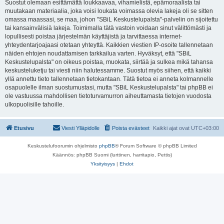
Suostut olemaan esittämättä loukkaavaa, vihamielistä, epämoraalista tai
muutakaan materiaalia, joka voisi loukata voimassa olevia lakeja oli se sitten
omassa maassasi, se maa, johon "SBiL Keskustelupalsta"-palvelin on sijoitettu
tai kansainvälisiä lakeja. Toimimalla tätä vastoin voidaan sinut välittömästi ja
lopullisesti poistaa järjestelmän käyttäjistä ja tarvittaessa internet-
yhteydentarjoajaasi otetaan yhteyttä. Kaikkien viestien IP-osoite tallennetaan
näiden ehtojen noudattamisen tarkkailua varten. Hyväksyt, että "SBiL
Keskustelupalsta" on oikeus poistaa, muokata, siirtää ja sulkea mikä tahansa
keskusteluketju tai viesti niin halutessamme. Suostut myös siihen, että kaikki
yllä annettu tieto tallennetaan tietokantaan. Tätä tietoa ei anneta kolmannelle
osapuolelle ilman suostumustasi, mutta "SBiL Keskustelupalsta" tai phpBB ei
ole vastuussa mahdollisen tietoturvamurron aiheuttamasta tietojen vuodosta
ulkopuolisille tahoille.
Etusivu
Viesti Ylläpidolle
Poista evästeet
Kaikki ajat ovat
UTC+03:00
Keskustelufoorumin ohjelmisto
phpBB
® Forum Software © phpBB Limited
Käännös: phpBB Suomi (lurttinen, harritapio, Pettis)
Yksityisyys
|
Ehdot