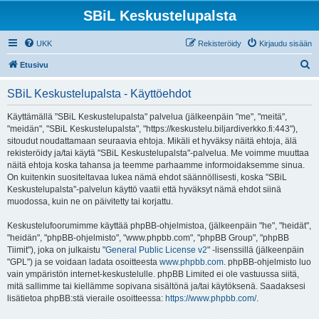
SBiL Keskustelupalsta
UKK
Rekisteröidy
Kirjaudu sisään
E
Etusivu
t
SBiL Keskustelupalsta - Käyttöehdot
s
i
Käyttämällä "SBiL Keskustelupalsta" palvelua (jälkeenpäin "me", "meitä",
"meidän", "SBiL Keskustelupalsta", "https://keskustelu.biljardiverkko.fi:443"),
sitoudut noudattamaan seuraavia ehtoja. Mikäli et hyväksy näitä ehtoja, älä
rekisteröidy ja/tai käytä "SBiL Keskustelupalsta"-palvelua. Me voimme muuttaa
näitä ehtoja koska tahansa ja teemme parhaamme informoidaksemme sinua.
On kuitenkin suositeltavaa lukea nämä ehdot säännöllisesti, koska "SBiL
Keskustelupalsta"-palvelun käyttö vaatii että hyväksyt nämä ehdot siinä
muodossa, kuin ne on päivitetty tai korjattu.
Keskustelufoorumimme käyttää phpBB-ohjelmistoa, (jälkeenpäin "he", "heidät",
"heidän", "phpBB-ohjelmisto", "www.phpbb.com", "phpBB Group", "phpBB
Tiimit"), joka on julkaistu "
General Public License v2
" -lisenssillä (jälkeenpäin
"GPL") ja se voidaan ladata osoitteesta
www.phpbb.com
. phpBB-ohjelmisto luo
vain ympäristön internet-keskustelulle. phpBB Limited ei ole vastuussa siitä,
mitä sallimme tai kiellämme sopivana sisältönä ja/tai käytöksenä. Saadaksesi
lisätietoa phpBB:stä vieraile osoitteessa:
https://www.phpbb.com/
.