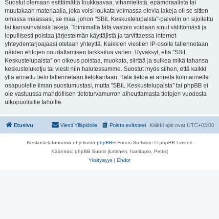
Suostut olemaan esittämättä loukkaavaa, vihamielistä, epämoraalista tai
muutakaan materiaalia, joka voisi loukata voimassa olevia lakeja oli se sitten
omassa maassasi, se maa, johon "SBiL Keskustelupalsta"-palvelin on sijoitettu
tai kansainvälisiä lakeja. Toimimalla tätä vastoin voidaan sinut välittömästi ja
lopullisesti poistaa järjestelmän käyttäjistä ja tarvittaessa internet-
yhteydentarjoajaasi otetaan yhteyttä. Kaikkien viestien IP-osoite tallennetaan
näiden ehtojen noudattamisen tarkkailua varten. Hyväksyt, että "SBiL
Keskustelupalsta" on oikeus poistaa, muokata, siirtää ja sulkea mikä tahansa
keskusteluketju tai viesti niin halutessamme. Suostut myös siihen, että kaikki
yllä annettu tieto tallennetaan tietokantaan. Tätä tietoa ei anneta kolmannelle
osapuolelle ilman suostumustasi, mutta "SBiL Keskustelupalsta" tai phpBB ei
ole vastuussa mahdollisen tietoturvamurron aiheuttamasta tietojen vuodosta
ulkopuolisille tahoille.
Etusivu
Viesti Ylläpidolle
Poista evästeet
Kaikki ajat ovat
UTC+03:00
Keskustelufoorumin ohjelmisto
phpBB
® Forum Software © phpBB Limited
Käännös: phpBB Suomi (lurttinen, harritapio, Pettis)
Yksityisyys
|
Ehdot