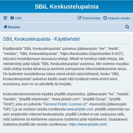
SBiL Keskustelupalsta
UKK
Rekisteröidy
Kirjaudu sisään
E
Etusivu
t
SBiL Keskustelupalsta - Käyttöehdot
s
i
Käyttämällä "SBiL Keskustelupalsta" palvelua (jälkeenpäin "me", "meitä",
"meidän", "SBiL Keskustelupalsta", "https://keskustelu.biljardiverkko.fi:443"),
sitoudut noudattamaan seuraavia ehtoja. Mikäli et hyväksy näitä ehtoja, älä
rekisteröidy ja/tai käytä "SBiL Keskustelupalsta"-palvelua. Me voimme muuttaa
näitä ehtoja koska tahansa ja teemme parhaamme informoidaksemme sinua.
On kuitenkin suositeltavaa lukea nämä ehdot säännöllisesti, koska "SBiL
Keskustelupalsta"-palvelun käyttö vaatii että hyväksyt nämä ehdot siinä
muodossa, kuin ne on päivitetty tai korjattu.
Keskustelufoorumimme käyttää phpBB-ohjelmistoa, (jälkeenpäin "he", "heidät",
"heidän", "phpBB-ohjelmisto", "www.phpbb.com", "phpBB Group", "phpBB
Tiimit"), joka on julkaistu "
General Public License v2
" -lisenssillä (jälkeenpäin
"GPL") ja se voidaan ladata osoitteesta
www.phpbb.com
. phpBB-ohjelmisto luo
vain ympäristön internet-keskustelulle. phpBB Limited ei ole vastuussa siitä,
mitä sallimme tai kiellämme sopivana sisältönä ja/tai käytöksenä. Saadaksesi
lisätietoa phpBB:stä vieraile osoitteessa:
https://www.phpbb.com/
.