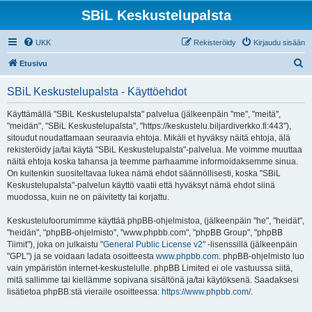
SBiL Keskustelupalsta
UKK
Rekisteröidy
Kirjaudu sisään
E
Etusivu
t
SBiL Keskustelupalsta - Käyttöehdot
s
i
Käyttämällä "SBiL Keskustelupalsta" palvelua (jälkeenpäin "me", "meitä",
"meidän", "SBiL Keskustelupalsta", "https://keskustelu.biljardiverkko.fi:443"),
sitoudut noudattamaan seuraavia ehtoja. Mikäli et hyväksy näitä ehtoja, älä
rekisteröidy ja/tai käytä "SBiL Keskustelupalsta"-palvelua. Me voimme muuttaa
näitä ehtoja koska tahansa ja teemme parhaamme informoidaksemme sinua.
On kuitenkin suositeltavaa lukea nämä ehdot säännöllisesti, koska "SBiL
Keskustelupalsta"-palvelun käyttö vaatii että hyväksyt nämä ehdot siinä
muodossa, kuin ne on päivitetty tai korjattu.
Keskustelufoorumimme käyttää phpBB-ohjelmistoa, (jälkeenpäin "he", "heidät",
"heidän", "phpBB-ohjelmisto", "www.phpbb.com", "phpBB Group", "phpBB
Tiimit"), joka on julkaistu "
General Public License v2
" -lisenssillä (jälkeenpäin
"GPL") ja se voidaan ladata osoitteesta
www.phpbb.com
. phpBB-ohjelmisto luo
vain ympäristön internet-keskustelulle. phpBB Limited ei ole vastuussa siitä,
mitä sallimme tai kiellämme sopivana sisältönä ja/tai käytöksenä. Saadaksesi
lisätietoa phpBB:stä vieraile osoitteessa:
https://www.phpbb.com/
.