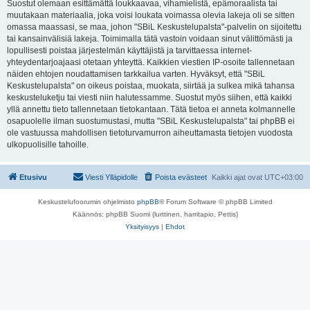
Suostut olemaan esittämättä loukkaavaa, vihamielistä, epämoraalista tai
muutakaan materiaalia, joka voisi loukata voimassa olevia lakeja oli se sitten
omassa maassasi, se maa, johon "SBiL Keskustelupalsta"-palvelin on sijoitettu
tai kansainvälisiä lakeja. Toimimalla tätä vastoin voidaan sinut välittömästi ja
lopullisesti poistaa järjestelmän käyttäjistä ja tarvittaessa internet-
yhteydentarjoajaasi otetaan yhteyttä. Kaikkien viestien IP-osoite tallennetaan
näiden ehtojen noudattamisen tarkkailua varten. Hyväksyt, että "SBiL
Keskustelupalsta" on oikeus poistaa, muokata, siirtää ja sulkea mikä tahansa
keskusteluketju tai viesti niin halutessamme. Suostut myös siihen, että kaikki
yllä annettu tieto tallennetaan tietokantaan. Tätä tietoa ei anneta kolmannelle
osapuolelle ilman suostumustasi, mutta "SBiL Keskustelupalsta" tai phpBB ei
ole vastuussa mahdollisen tietoturvamurron aiheuttamasta tietojen vuodosta
ulkopuolisille tahoille.
Etusivu
Viesti Ylläpidolle
Poista evästeet
Kaikki ajat ovat
UTC+03:00
Keskustelufoorumin ohjelmisto
phpBB
® Forum Software © phpBB Limited
Käännös: phpBB Suomi (lurttinen, harritapio, Pettis)
Yksityisyys
|
Ehdot