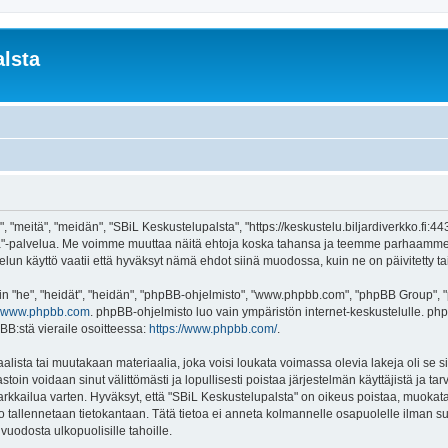
lsta
 "meitä", "meidän", "SBiL Keskustelupalsta", "https://keskustelu.biljardiverkko.fi:4
alsta"-palvelua. Me voimme muuttaa näitä ehtoja koska tahansa ja teemme parhaamm
un käyttö vaatii että hyväksyt nämä ehdot siinä muodossa, kuin ne on päivitetty tai 
"he", "heidät", "heidän", "phpBB-ohjelmisto", "www.phpbb.com", "phpBB Group", "ph
www.phpbb.com
. phpBB-ohjelmisto luo vain ympäristön internet-keskustelulle. php
BB:stä vieraile osoitteessa:
https://www.phpbb.com/
.
lista tai muutakaan materiaalia, joka voisi loukata voimassa olevia lakeja oli se
vastoin voidaan sinut välittömästi ja lopullisesti poistaa järjestelmän käyttäjistä ja t
kkailua varten. Hyväksyt, että "SBiL Keskustelupalsta" on oikeus poistaa, muokata, 
to tallennetaan tietokantaan. Tätä tietoa ei anneta kolmannelle osapuolelle ilman s
uodosta ulkopuolisille tahoille.