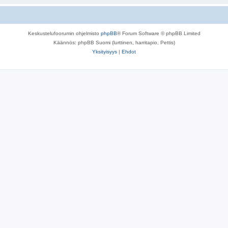
Keskustelufoorumin ohjelmisto
phpBB
® Forum Software © phpBB Limited
Käännös: phpBB Suomi (lurttinen, harritapio, Pettis)
Yksityisyys
|
Ehdot