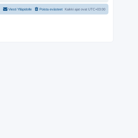
Viesti Ylläpidolle
Poista evästeet
Kaikki ajat ovat
UTC+03:00