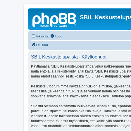
SBiL Keskustelupa
Pikalinkit
UKK
Etusivu
SBiL Keskustelupalsta - Käyttöehdot
Käyttämällä "SBiL Keskustelupalsta" palvelua (jälkeenpäin "me",
näitä ehtoja, älä rekisteröidy ja/tai käytä "SBiL Keskustelup
nämä ehdot säännöllisesti, koska "SBiL Keskustelupalsta"-palvel
Keskustelufoorumimme käyttää phpBB-ohjelmistoa, (jälkeenpäin 
lisenssillä (jälkeenpäin "GPL") ja se voidaan ladata osoitteesta
sopivana sisältönä ja/tai käytöksenä. Saadaksesi lisätietoa php
Suostut olemaan esittämättä loukkaavaa, vihamielistä, epämoraa
palvelin on sijoitettu tai kansainvälisiä lakeja. Toimimalla tätä 
viestien IP-osoite tallennetaan näiden ehtojen noudattamisen tar
halutessamme. Suostut myös siihen, että kaikki yllä annettu tie
vastuussa mahdollisen tietoturvamurron aiheuttamasta tietojen v