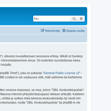
Etsi
Tarkennettu haku
Rekisteröidy
Kirjaudu sisään
43"), sitoudut noudattamaan seuraavia ehtoja. Mikäli et hyväksy
e informoidaksemme sinua. On kuitenkin suositeltavaa lukea
korjattu.
pBB Tiimit"), joka on julkaistu "
General Public License v2
" -
BB Limited ei ole vastuussa siitä, mitä sallimme tai kiellämme
 sitten omassa maassasi, se maa, johon "SBiL Keskustelupalsta"-
arvittaessa internet-yhteydentarjoajaasi otetaan yhteyttä. Kaikkien
siirtää ja sulkea mikä tahansa keskusteluketju tai viesti niin
uostumustasi, mutta "SBiL Keskustelupalsta" tai phpBB ei ole