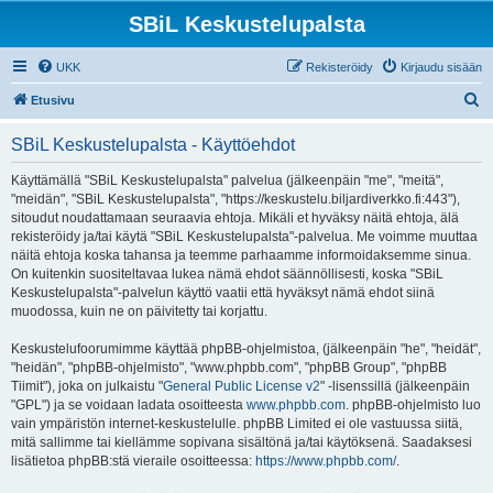
SBiL Keskustelupalsta
UKK
Rekisteröidy
Kirjaudu sisään
E
Etusivu
t
SBiL Keskustelupalsta - Käyttöehdot
s
i
Käyttämällä "SBiL Keskustelupalsta" palvelua (jälkeenpäin "me", "meitä",
"meidän", "SBiL Keskustelupalsta", "https://keskustelu.biljardiverkko.fi:443"),
sitoudut noudattamaan seuraavia ehtoja. Mikäli et hyväksy näitä ehtoja, älä
rekisteröidy ja/tai käytä "SBiL Keskustelupalsta"-palvelua. Me voimme muuttaa
näitä ehtoja koska tahansa ja teemme parhaamme informoidaksemme sinua.
On kuitenkin suositeltavaa lukea nämä ehdot säännöllisesti, koska "SBiL
Keskustelupalsta"-palvelun käyttö vaatii että hyväksyt nämä ehdot siinä
muodossa, kuin ne on päivitetty tai korjattu.
Keskustelufoorumimme käyttää phpBB-ohjelmistoa, (jälkeenpäin "he", "heidät",
"heidän", "phpBB-ohjelmisto", "www.phpbb.com", "phpBB Group", "phpBB
Tiimit"), joka on julkaistu "
General Public License v2
" -lisenssillä (jälkeenpäin
"GPL") ja se voidaan ladata osoitteesta
www.phpbb.com
. phpBB-ohjelmisto luo
vain ympäristön internet-keskustelulle. phpBB Limited ei ole vastuussa siitä,
mitä sallimme tai kiellämme sopivana sisältönä ja/tai käytöksenä. Saadaksesi
lisätietoa phpBB:stä vieraile osoitteessa:
https://www.phpbb.com/
.