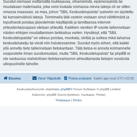
Suostut olemaan esittämättä loukkaavaa, vihamielistä, epämoraalista tai
muutakaan materiaalia, joka voisi loukata voimassa olevia lakeja oli se sitten
omassa maassasi, se maa, johon "SBiL Keskustelupalsta"-palvelin on sijoitettu
tai kansainvälisiä lakeja. Toimimalla tätä vastoin voidaan sinut välittömästi ja
lopullisesti poistaa järjestelmän käyttäjistä ja tarvittaessa internet-
yhteydentarjoajaasi otetaan yhteyttä. Kaikkien viestien IP-osoite tallennetaan
näiden ehtojen noudattamisen tarkkailua varten. Hyväksyt, että "SBiL
Keskustelupalsta" on oikeus poistaa, muokata, siirtää ja sulkea mikä tahansa
keskusteluketju tai viesti niin halutessamme. Suostut myös siihen, että kaikki
yllä annettu tieto tallennetaan tietokantaan. Tätä tietoa ei anneta kolmannelle
osapuolelle ilman suostumustasi, mutta "SBiL Keskustelupalsta" tai phpBB ei
ole vastuussa mahdollisen tietoturvamurron aiheuttamasta tietojen vuodosta
ulkopuolisille tahoille.
Etusivu
Viesti Ylläpidolle
Poista evästeet
Kaikki ajat ovat
UTC+03:00
Keskustelufoorumin ohjelmisto
phpBB
® Forum Software © phpBB Limited
Käännös: phpBB Suomi (lurttinen, harritapio, Pettis)
Yksityisyys
|
Ehdot