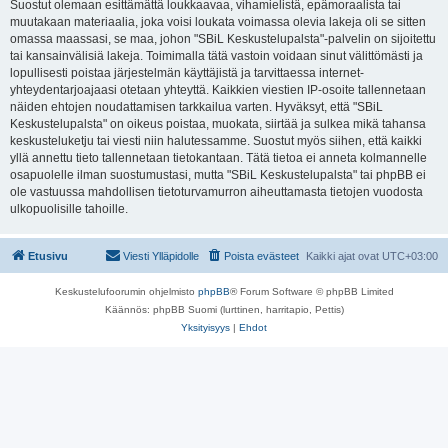
Suostut olemaan esittämättä loukkaavaa, vihamielistä, epämoraalista tai
muutakaan materiaalia, joka voisi loukata voimassa olevia lakeja oli se sitten
omassa maassasi, se maa, johon "SBiL Keskustelupalsta"-palvelin on sijoitettu
tai kansainvälisiä lakeja. Toimimalla tätä vastoin voidaan sinut välittömästi ja
lopullisesti poistaa järjestelmän käyttäjistä ja tarvittaessa internet-
yhteydentarjoajaasi otetaan yhteyttä. Kaikkien viestien IP-osoite tallennetaan
näiden ehtojen noudattamisen tarkkailua varten. Hyväksyt, että "SBiL
Keskustelupalsta" on oikeus poistaa, muokata, siirtää ja sulkea mikä tahansa
keskusteluketju tai viesti niin halutessamme. Suostut myös siihen, että kaikki
yllä annettu tieto tallennetaan tietokantaan. Tätä tietoa ei anneta kolmannelle
osapuolelle ilman suostumustasi, mutta "SBiL Keskustelupalsta" tai phpBB ei
ole vastuussa mahdollisen tietoturvamurron aiheuttamasta tietojen vuodosta
ulkopuolisille tahoille.
Etusivu
Viesti Ylläpidolle
Poista evästeet
Kaikki ajat ovat
UTC+03:00
Keskustelufoorumin ohjelmisto
phpBB
® Forum Software © phpBB Limited
Käännös: phpBB Suomi (lurttinen, harritapio, Pettis)
Yksityisyys
|
Ehdot