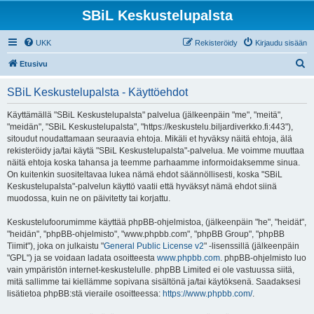
SBiL Keskustelupalsta
UKK
Rekisteröidy
Kirjaudu sisään
E
Etusivu
t
SBiL Keskustelupalsta - Käyttöehdot
s
i
Käyttämällä "SBiL Keskustelupalsta" palvelua (jälkeenpäin "me", "meitä",
"meidän", "SBiL Keskustelupalsta", "https://keskustelu.biljardiverkko.fi:443"),
sitoudut noudattamaan seuraavia ehtoja. Mikäli et hyväksy näitä ehtoja, älä
rekisteröidy ja/tai käytä "SBiL Keskustelupalsta"-palvelua. Me voimme muuttaa
näitä ehtoja koska tahansa ja teemme parhaamme informoidaksemme sinua.
On kuitenkin suositeltavaa lukea nämä ehdot säännöllisesti, koska "SBiL
Keskustelupalsta"-palvelun käyttö vaatii että hyväksyt nämä ehdot siinä
muodossa, kuin ne on päivitetty tai korjattu.
Keskustelufoorumimme käyttää phpBB-ohjelmistoa, (jälkeenpäin "he", "heidät",
"heidän", "phpBB-ohjelmisto", "www.phpbb.com", "phpBB Group", "phpBB
Tiimit"), joka on julkaistu "
General Public License v2
" -lisenssillä (jälkeenpäin
"GPL") ja se voidaan ladata osoitteesta
www.phpbb.com
. phpBB-ohjelmisto luo
vain ympäristön internet-keskustelulle. phpBB Limited ei ole vastuussa siitä,
mitä sallimme tai kiellämme sopivana sisältönä ja/tai käytöksenä. Saadaksesi
lisätietoa phpBB:stä vieraile osoitteessa:
https://www.phpbb.com/
.