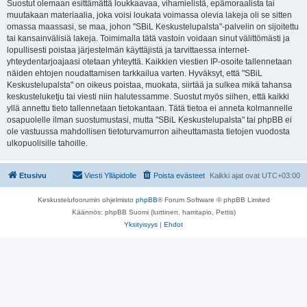
Suostut olemaan esittämättä loukkaavaa, vihamielistä, epämoraalista tai
muutakaan materiaalia, joka voisi loukata voimassa olevia lakeja oli se sitten
omassa maassasi, se maa, johon "SBiL Keskustelupalsta"-palvelin on sijoitettu
tai kansainvälisiä lakeja. Toimimalla tätä vastoin voidaan sinut välittömästi ja
lopullisesti poistaa järjestelmän käyttäjistä ja tarvittaessa internet-
yhteydentarjoajaasi otetaan yhteyttä. Kaikkien viestien IP-osoite tallennetaan
näiden ehtojen noudattamisen tarkkailua varten. Hyväksyt, että "SBiL
Keskustelupalsta" on oikeus poistaa, muokata, siirtää ja sulkea mikä tahansa
keskusteluketju tai viesti niin halutessamme. Suostut myös siihen, että kaikki
yllä annettu tieto tallennetaan tietokantaan. Tätä tietoa ei anneta kolmannelle
osapuolelle ilman suostumustasi, mutta "SBiL Keskustelupalsta" tai phpBB ei
ole vastuussa mahdollisen tietoturvamurron aiheuttamasta tietojen vuodosta
ulkopuolisille tahoille.
Etusivu
Viesti Ylläpidolle
Poista evästeet
Kaikki ajat ovat
UTC+03:00
Keskustelufoorumin ohjelmisto
phpBB
® Forum Software © phpBB Limited
Käännös: phpBB Suomi (lurttinen, harritapio, Pettis)
Yksityisyys
|
Ehdot