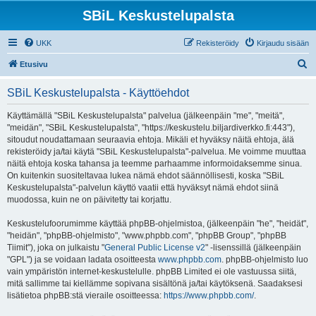
SBiL Keskustelupalsta
UKK
Rekisteröidy
Kirjaudu sisään
E
Etusivu
t
SBiL Keskustelupalsta - Käyttöehdot
s
i
Käyttämällä "SBiL Keskustelupalsta" palvelua (jälkeenpäin "me", "meitä",
"meidän", "SBiL Keskustelupalsta", "https://keskustelu.biljardiverkko.fi:443"),
sitoudut noudattamaan seuraavia ehtoja. Mikäli et hyväksy näitä ehtoja, älä
rekisteröidy ja/tai käytä "SBiL Keskustelupalsta"-palvelua. Me voimme muuttaa
näitä ehtoja koska tahansa ja teemme parhaamme informoidaksemme sinua.
On kuitenkin suositeltavaa lukea nämä ehdot säännöllisesti, koska "SBiL
Keskustelupalsta"-palvelun käyttö vaatii että hyväksyt nämä ehdot siinä
muodossa, kuin ne on päivitetty tai korjattu.
Keskustelufoorumimme käyttää phpBB-ohjelmistoa, (jälkeenpäin "he", "heidät",
"heidän", "phpBB-ohjelmisto", "www.phpbb.com", "phpBB Group", "phpBB
Tiimit"), joka on julkaistu "
General Public License v2
" -lisenssillä (jälkeenpäin
"GPL") ja se voidaan ladata osoitteesta
www.phpbb.com
. phpBB-ohjelmisto luo
vain ympäristön internet-keskustelulle. phpBB Limited ei ole vastuussa siitä,
mitä sallimme tai kiellämme sopivana sisältönä ja/tai käytöksenä. Saadaksesi
lisätietoa phpBB:stä vieraile osoitteessa:
https://www.phpbb.com/
.