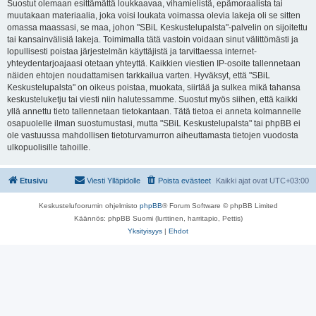
Suostut olemaan esittämättä loukkaavaa, vihamielistä, epämoraalista tai
muutakaan materiaalia, joka voisi loukata voimassa olevia lakeja oli se sitten
omassa maassasi, se maa, johon "SBiL Keskustelupalsta"-palvelin on sijoitettu
tai kansainvälisiä lakeja. Toimimalla tätä vastoin voidaan sinut välittömästi ja
lopullisesti poistaa järjestelmän käyttäjistä ja tarvittaessa internet-
yhteydentarjoajaasi otetaan yhteyttä. Kaikkien viestien IP-osoite tallennetaan
näiden ehtojen noudattamisen tarkkailua varten. Hyväksyt, että "SBiL
Keskustelupalsta" on oikeus poistaa, muokata, siirtää ja sulkea mikä tahansa
keskusteluketju tai viesti niin halutessamme. Suostut myös siihen, että kaikki
yllä annettu tieto tallennetaan tietokantaan. Tätä tietoa ei anneta kolmannelle
osapuolelle ilman suostumustasi, mutta "SBiL Keskustelupalsta" tai phpBB ei
ole vastuussa mahdollisen tietoturvamurron aiheuttamasta tietojen vuodosta
ulkopuolisille tahoille.
Etusivu
Viesti Ylläpidolle
Poista evästeet
Kaikki ajat ovat
UTC+03:00
Keskustelufoorumin ohjelmisto
phpBB
® Forum Software © phpBB Limited
Käännös: phpBB Suomi (lurttinen, harritapio, Pettis)
Yksityisyys
|
Ehdot