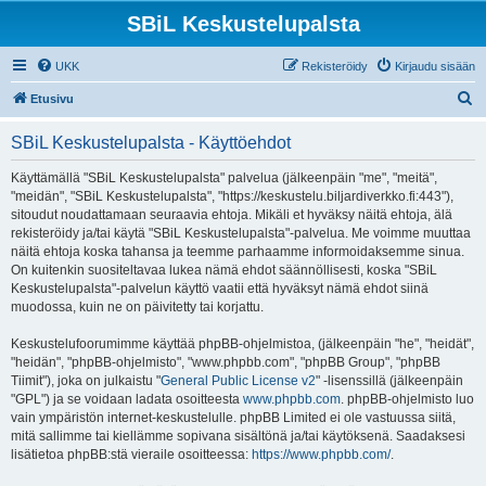
SBiL Keskustelupalsta
UKK
Rekisteröidy
Kirjaudu sisään
E
Etusivu
t
SBiL Keskustelupalsta - Käyttöehdot
s
i
Käyttämällä "SBiL Keskustelupalsta" palvelua (jälkeenpäin "me", "meitä",
"meidän", "SBiL Keskustelupalsta", "https://keskustelu.biljardiverkko.fi:443"),
sitoudut noudattamaan seuraavia ehtoja. Mikäli et hyväksy näitä ehtoja, älä
rekisteröidy ja/tai käytä "SBiL Keskustelupalsta"-palvelua. Me voimme muuttaa
näitä ehtoja koska tahansa ja teemme parhaamme informoidaksemme sinua.
On kuitenkin suositeltavaa lukea nämä ehdot säännöllisesti, koska "SBiL
Keskustelupalsta"-palvelun käyttö vaatii että hyväksyt nämä ehdot siinä
muodossa, kuin ne on päivitetty tai korjattu.
Keskustelufoorumimme käyttää phpBB-ohjelmistoa, (jälkeenpäin "he", "heidät",
"heidän", "phpBB-ohjelmisto", "www.phpbb.com", "phpBB Group", "phpBB
Tiimit"), joka on julkaistu "
General Public License v2
" -lisenssillä (jälkeenpäin
"GPL") ja se voidaan ladata osoitteesta
www.phpbb.com
. phpBB-ohjelmisto luo
vain ympäristön internet-keskustelulle. phpBB Limited ei ole vastuussa siitä,
mitä sallimme tai kiellämme sopivana sisältönä ja/tai käytöksenä. Saadaksesi
lisätietoa phpBB:stä vieraile osoitteessa:
https://www.phpbb.com/
.