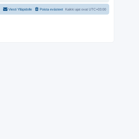
Viesti Ylläpidolle
Poista evästeet
Kaikki ajat ovat
UTC+03:00