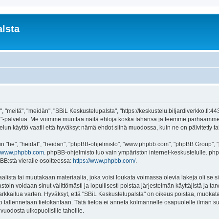
lsta
 "meitä", "meidän", "SBiL Keskustelupalsta", "https://keskustelu.biljardiverkko.fi:4
alsta"-palvelua. Me voimme muuttaa näitä ehtoja koska tahansa ja teemme parhaamm
un käyttö vaatii että hyväksyt nämä ehdot siinä muodossa, kuin ne on päivitetty tai 
"he", "heidät", "heidän", "phpBB-ohjelmisto", "www.phpbb.com", "phpBB Group", "ph
www.phpbb.com
. phpBB-ohjelmisto luo vain ympäristön internet-keskustelulle. php
BB:stä vieraile osoitteessa:
https://www.phpbb.com/
.
lista tai muutakaan materiaalia, joka voisi loukata voimassa olevia lakeja oli se
vastoin voidaan sinut välittömästi ja lopullisesti poistaa järjestelmän käyttäjistä ja t
kkailua varten. Hyväksyt, että "SBiL Keskustelupalsta" on oikeus poistaa, muokata, 
to tallennetaan tietokantaan. Tätä tietoa ei anneta kolmannelle osapuolelle ilman s
uodosta ulkopuolisille tahoille.