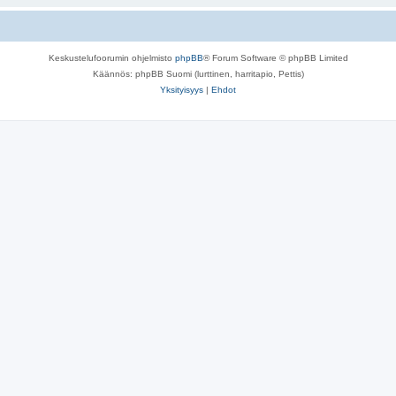
Keskustelufoorumin ohjelmisto
phpBB
® Forum Software © phpBB Limited
Käännös: phpBB Suomi (lurttinen, harritapio, Pettis)
Yksityisyys
|
Ehdot