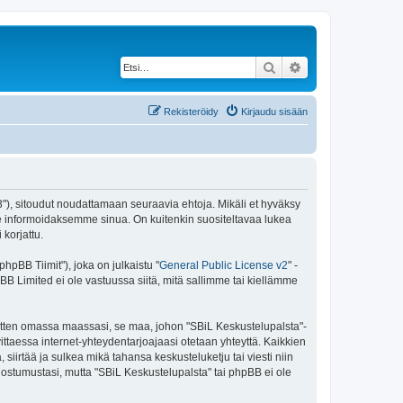
Etsi
Tarkennettu haku
Rekisteröidy
Kirjaudu sisään
43"), sitoudut noudattamaan seuraavia ehtoja. Mikäli et hyväksy
e informoidaksemme sinua. On kuitenkin suositeltavaa lukea
korjattu.
pBB Tiimit"), joka on julkaistu "
General Public License v2
" -
BB Limited ei ole vastuussa siitä, mitä sallimme tai kiellämme
 sitten omassa maassasi, se maa, johon "SBiL Keskustelupalsta"-
arvittaessa internet-yhteydentarjoajaasi otetaan yhteyttä. Kaikkien
siirtää ja sulkea mikä tahansa keskusteluketju tai viesti niin
uostumustasi, mutta "SBiL Keskustelupalsta" tai phpBB ei ole