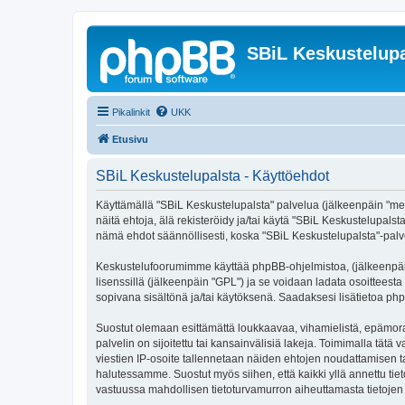
SBiL Keskustelupa
Pikalinkit
UKK
Etusivu
SBiL Keskustelupalsta - Käyttöehdot
Käyttämällä "SBiL Keskustelupalsta" palvelua (jälkeenpäin "me",
näitä ehtoja, älä rekisteröidy ja/tai käytä "SBiL Keskustelup
nämä ehdot säännöllisesti, koska "SBiL Keskustelupalsta"-palvel
Keskustelufoorumimme käyttää phpBB-ohjelmistoa, (jälkeenpäin 
lisenssillä (jälkeenpäin "GPL") ja se voidaan ladata osoitteesta
sopivana sisältönä ja/tai käytöksenä. Saadaksesi lisätietoa php
Suostut olemaan esittämättä loukkaavaa, vihamielistä, epämoraa
palvelin on sijoitettu tai kansainvälisiä lakeja. Toimimalla tätä 
viestien IP-osoite tallennetaan näiden ehtojen noudattamisen tar
halutessamme. Suostut myös siihen, että kaikki yllä annettu tie
vastuussa mahdollisen tietoturvamurron aiheuttamasta tietojen v