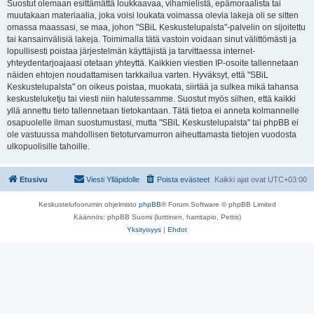
Suostut olemaan esittämättä loukkaavaa, vihamielistä, epämoraalista tai
muutakaan materiaalia, joka voisi loukata voimassa olevia lakeja oli se sitten
omassa maassasi, se maa, johon "SBiL Keskustelupalsta"-palvelin on sijoitettu
tai kansainvälisiä lakeja. Toimimalla tätä vastoin voidaan sinut välittömästi ja
lopullisesti poistaa järjestelmän käyttäjistä ja tarvittaessa internet-
yhteydentarjoajaasi otetaan yhteyttä. Kaikkien viestien IP-osoite tallennetaan
näiden ehtojen noudattamisen tarkkailua varten. Hyväksyt, että "SBiL
Keskustelupalsta" on oikeus poistaa, muokata, siirtää ja sulkea mikä tahansa
keskusteluketju tai viesti niin halutessamme. Suostut myös siihen, että kaikki
yllä annettu tieto tallennetaan tietokantaan. Tätä tietoa ei anneta kolmannelle
osapuolelle ilman suostumustasi, mutta "SBiL Keskustelupalsta" tai phpBB ei
ole vastuussa mahdollisen tietoturvamurron aiheuttamasta tietojen vuodosta
ulkopuolisille tahoille.
Etusivu
Viesti Ylläpidolle
Poista evästeet
Kaikki ajat ovat
UTC+03:00
Keskustelufoorumin ohjelmisto
phpBB
® Forum Software © phpBB Limited
Käännös: phpBB Suomi (lurttinen, harritapio, Pettis)
Yksityisyys
|
Ehdot