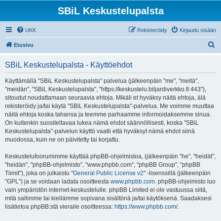
SBiL Keskustelupalsta
UKK
Rekisteröidy
Kirjaudu sisään
E
Etusivu
t
SBiL Keskustelupalsta - Käyttöehdot
s
i
Käyttämällä "SBiL Keskustelupalsta" palvelua (jälkeenpäin "me", "meitä",
"meidän", "SBiL Keskustelupalsta", "https://keskustelu.biljardiverkko.fi:443"),
sitoudut noudattamaan seuraavia ehtoja. Mikäli et hyväksy näitä ehtoja, älä
rekisteröidy ja/tai käytä "SBiL Keskustelupalsta"-palvelua. Me voimme muuttaa
näitä ehtoja koska tahansa ja teemme parhaamme informoidaksemme sinua.
On kuitenkin suositeltavaa lukea nämä ehdot säännöllisesti, koska "SBiL
Keskustelupalsta"-palvelun käyttö vaatii että hyväksyt nämä ehdot siinä
muodossa, kuin ne on päivitetty tai korjattu.
Keskustelufoorumimme käyttää phpBB-ohjelmistoa, (jälkeenpäin "he", "heidät",
"heidän", "phpBB-ohjelmisto", "www.phpbb.com", "phpBB Group", "phpBB
Tiimit"), joka on julkaistu "
General Public License v2
" -lisenssillä (jälkeenpäin
"GPL") ja se voidaan ladata osoitteesta
www.phpbb.com
. phpBB-ohjelmisto luo
vain ympäristön internet-keskustelulle. phpBB Limited ei ole vastuussa siitä,
mitä sallimme tai kiellämme sopivana sisältönä ja/tai käytöksenä. Saadaksesi
lisätietoa phpBB:stä vieraile osoitteessa:
https://www.phpbb.com/
.