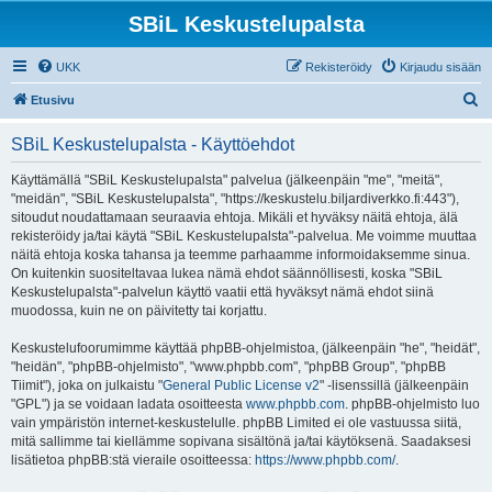
SBiL Keskustelupalsta
UKK
Rekisteröidy
Kirjaudu sisään
E
Etusivu
t
SBiL Keskustelupalsta - Käyttöehdot
s
i
Käyttämällä "SBiL Keskustelupalsta" palvelua (jälkeenpäin "me", "meitä",
"meidän", "SBiL Keskustelupalsta", "https://keskustelu.biljardiverkko.fi:443"),
sitoudut noudattamaan seuraavia ehtoja. Mikäli et hyväksy näitä ehtoja, älä
rekisteröidy ja/tai käytä "SBiL Keskustelupalsta"-palvelua. Me voimme muuttaa
näitä ehtoja koska tahansa ja teemme parhaamme informoidaksemme sinua.
On kuitenkin suositeltavaa lukea nämä ehdot säännöllisesti, koska "SBiL
Keskustelupalsta"-palvelun käyttö vaatii että hyväksyt nämä ehdot siinä
muodossa, kuin ne on päivitetty tai korjattu.
Keskustelufoorumimme käyttää phpBB-ohjelmistoa, (jälkeenpäin "he", "heidät",
"heidän", "phpBB-ohjelmisto", "www.phpbb.com", "phpBB Group", "phpBB
Tiimit"), joka on julkaistu "
General Public License v2
" -lisenssillä (jälkeenpäin
"GPL") ja se voidaan ladata osoitteesta
www.phpbb.com
. phpBB-ohjelmisto luo
vain ympäristön internet-keskustelulle. phpBB Limited ei ole vastuussa siitä,
mitä sallimme tai kiellämme sopivana sisältönä ja/tai käytöksenä. Saadaksesi
lisätietoa phpBB:stä vieraile osoitteessa:
https://www.phpbb.com/
.