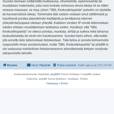
Suostut olemaan esittämättä loukkaavaa, vihamielistä, epämoraalista tai
muutakaan materiaalia, joka voisi loukata voimassa olevia lakeja oli se sitten
omassa maassasi, se maa, johon "SBiL Keskustelupalsta"-palvelin on sijoitettu
tai kansainvälisiä lakeja. Toimimalla tätä vastoin voidaan sinut välittömästi ja
lopullisesti poistaa järjestelmän käyttäjistä ja tarvittaessa internet-
yhteydentarjoajaasi otetaan yhteyttä. Kaikkien viestien IP-osoite tallennetaan
näiden ehtojen noudattamisen tarkkailua varten. Hyväksyt, että "SBiL
Keskustelupalsta" on oikeus poistaa, muokata, siirtää ja sulkea mikä tahansa
keskusteluketju tai viesti niin halutessamme. Suostut myös siihen, että kaikki
yllä annettu tieto tallennetaan tietokantaan. Tätä tietoa ei anneta kolmannelle
osapuolelle ilman suostumustasi, mutta "SBiL Keskustelupalsta" tai phpBB ei
ole vastuussa mahdollisen tietoturvamurron aiheuttamasta tietojen vuodosta
ulkopuolisille tahoille.
Etusivu
Viesti Ylläpidolle
Poista evästeet
Kaikki ajat ovat
UTC+03:00
Keskustelufoorumin ohjelmisto
phpBB
® Forum Software © phpBB Limited
Käännös: phpBB Suomi (lurttinen, harritapio, Pettis)
Yksityisyys
|
Ehdot