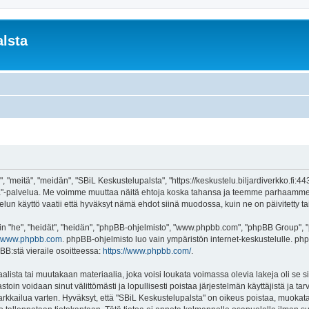
lsta
 "meitä", "meidän", "SBiL Keskustelupalsta", "https://keskustelu.biljardiverkko.fi:4
alsta"-palvelua. Me voimme muuttaa näitä ehtoja koska tahansa ja teemme parhaamm
un käyttö vaatii että hyväksyt nämä ehdot siinä muodossa, kuin ne on päivitetty tai 
"he", "heidät", "heidän", "phpBB-ohjelmisto", "www.phpbb.com", "phpBB Group", "ph
www.phpbb.com
. phpBB-ohjelmisto luo vain ympäristön internet-keskustelulle. php
BB:stä vieraile osoitteessa:
https://www.phpbb.com/
.
lista tai muutakaan materiaalia, joka voisi loukata voimassa olevia lakeja oli se
vastoin voidaan sinut välittömästi ja lopullisesti poistaa järjestelmän käyttäjistä ja t
kkailua varten. Hyväksyt, että "SBiL Keskustelupalsta" on oikeus poistaa, muokata, 