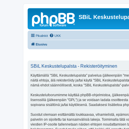
SBiL Keskustelupa
Pikalinkit
UKK
Etusivu
SBiL Keskustelupalsta - Rekisteröityminen
Käyttämällä "SBiL Keskustelupalsta" palvelua (jälkeenpäin "me",
näitä ehtoja, älä rekisteröidy ja/tai käytä "SBiL Keskustelup
nämä ehdot säännöllisesti, koska "SBiL Keskustelupalsta"-palvel
Keskustelufoorumimme käyttää phpBB-ohjelmistoa, (jälkeenpäin 
lisenssillä (jälkeenpäin "GPL") ja se voidaan ladata osoitteesta
sopivana sisältönä ja/tai käytöksenä. Saadaksesi lisätietoa php
Suostut olemaan esittämättä loukkaavaa, vihamielistä, epämoraa
palvelin on sijoitettu tai kansainvälisiä lakeja. Toimimalla tätä 
viestien IP-osoite tallennetaan näiden ehtojen noudattamisen tar