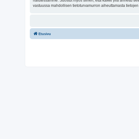
halutessamme. Suostut myös siihen, että kaikki yllä annettu tie
vastuussa mahdollisen tietoturvamurron aiheuttamasta tietojen v
Etusivu