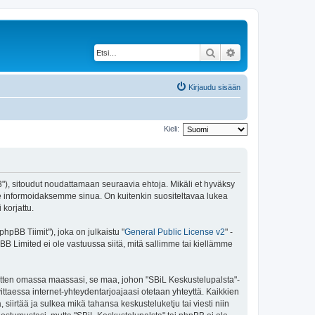
Etsi
Tarkennettu haku
Kirjaudu sisään
Kieli:
43"), sitoudut noudattamaan seuraavia ehtoja. Mikäli et hyväksy
e informoidaksemme sinua. On kuitenkin suositeltavaa lukea
korjattu.
pBB Tiimit"), joka on julkaistu "
General Public License v2
" -
BB Limited ei ole vastuussa siitä, mitä sallimme tai kiellämme
 sitten omassa maassasi, se maa, johon "SBiL Keskustelupalsta"-
arvittaessa internet-yhteydentarjoajaasi otetaan yhteyttä. Kaikkien
siirtää ja sulkea mikä tahansa keskusteluketju tai viesti niin