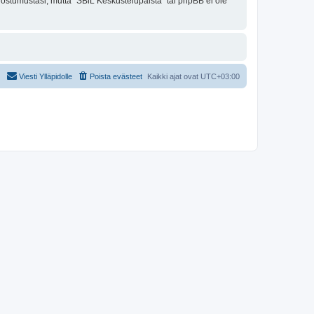
uostumustasi, mutta "SBiL Keskustelupalsta" tai phpBB ei ole
Viesti Ylläpidolle
Poista evästeet
Kaikki ajat ovat
UTC+03:00