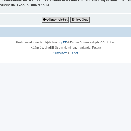
to tallennetaan tietokantaan. Tätä tietoa ei anneta kolmannelle osapuolelle ilman s
uodosta ulkopuolisille tahoille.
Keskustelufoorumin ohjelmisto
phpBB
® Forum Software © phpBB Limited
Käännös: phpBB Suomi (lurttinen, harritapio, Pettis)
Yksityisyys
|
Ehdot