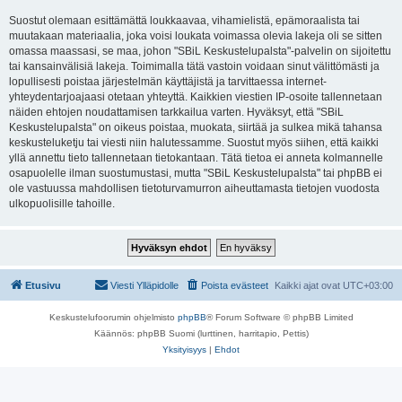
Suostut olemaan esittämättä loukkaavaa, vihamielistä, epämoraalista tai
muutakaan materiaalia, joka voisi loukata voimassa olevia lakeja oli se sitten
omassa maassasi, se maa, johon "SBiL Keskustelupalsta"-palvelin on sijoitettu
tai kansainvälisiä lakeja. Toimimalla tätä vastoin voidaan sinut välittömästi ja
lopullisesti poistaa järjestelmän käyttäjistä ja tarvittaessa internet-
yhteydentarjoajaasi otetaan yhteyttä. Kaikkien viestien IP-osoite tallennetaan
näiden ehtojen noudattamisen tarkkailua varten. Hyväksyt, että "SBiL
Keskustelupalsta" on oikeus poistaa, muokata, siirtää ja sulkea mikä tahansa
keskusteluketju tai viesti niin halutessamme. Suostut myös siihen, että kaikki
yllä annettu tieto tallennetaan tietokantaan. Tätä tietoa ei anneta kolmannelle
osapuolelle ilman suostumustasi, mutta "SBiL Keskustelupalsta" tai phpBB ei
ole vastuussa mahdollisen tietoturvamurron aiheuttamasta tietojen vuodosta
ulkopuolisille tahoille.
Etusivu
Viesti Ylläpidolle
Poista evästeet
Kaikki ajat ovat
UTC+03:00
Keskustelufoorumin ohjelmisto
phpBB
® Forum Software © phpBB Limited
Käännös: phpBB Suomi (lurttinen, harritapio, Pettis)
Yksityisyys
|
Ehdot