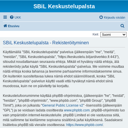
SBiL Keskustelupalsta
UKK
Kirjaudu sisään
E
Etusivu
t
Kieli:
s
SBiL Keskustelupalsta - Rekisteröityminen
i
Käyttämällä "SBiL Keskustelupalsta" palvelua (jälkeenpäin "me", "meitä",
"meidän", "SBiL Keskustelupalsta", "https://keskustelu.biljardiverkko.fi:443"),
sitoudut noudattamaan seuraavia ehtoja. Mikäli et hyväksy näitä ehtoja, älä
rekisteröidy ja/tai käytä "SBiL Keskustelupalsta"-palvelua. Me voimme muuttaa
näitä ehtoja koska tahansa ja teemme parhaamme informoidaksemme sinua.
On kuitenkin suositeltavaa lukea nämä ehdot säännöllisesti, koska "SBiL
Keskustelupalsta"-palvelun käyttö vaatii että hyväksyt nämä ehdot siinä
muodossa, kuin ne on päivitetty tai korjattu.
Keskustelufoorumimme käyttää phpBB-ohjelmistoa, (jälkeenpäin "he", "heidät",
"heidän", "phpBB-ohjelmisto", "www.phpbb.com", "phpBB Group", "phpBB
Tiimit"), joka on julkaistu "
General Public License v2
" -lisenssillä (jälkeenpäin
"GPL") ja se voidaan ladata osoitteesta
www.phpbb.com
. phpBB-ohjelmisto luo
vain ympäristön internet-keskustelulle. phpBB Limited ei ole vastuussa siitä,
mitä sallimme tai kiellämme sopivana sisältönä ja/tai käytöksenä. Saadaksesi
lisätietoa phpBB:stä vieraile osoitteessa:
https://www.phpbb.com/
.