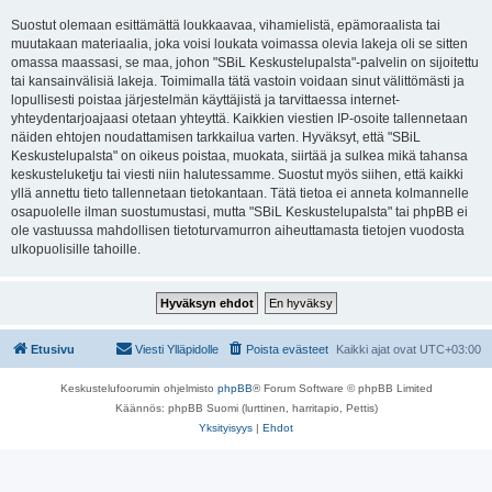
Suostut olemaan esittämättä loukkaavaa, vihamielistä, epämoraalista tai
muutakaan materiaalia, joka voisi loukata voimassa olevia lakeja oli se sitten
omassa maassasi, se maa, johon "SBiL Keskustelupalsta"-palvelin on sijoitettu
tai kansainvälisiä lakeja. Toimimalla tätä vastoin voidaan sinut välittömästi ja
lopullisesti poistaa järjestelmän käyttäjistä ja tarvittaessa internet-
yhteydentarjoajaasi otetaan yhteyttä. Kaikkien viestien IP-osoite tallennetaan
näiden ehtojen noudattamisen tarkkailua varten. Hyväksyt, että "SBiL
Keskustelupalsta" on oikeus poistaa, muokata, siirtää ja sulkea mikä tahansa
keskusteluketju tai viesti niin halutessamme. Suostut myös siihen, että kaikki
yllä annettu tieto tallennetaan tietokantaan. Tätä tietoa ei anneta kolmannelle
osapuolelle ilman suostumustasi, mutta "SBiL Keskustelupalsta" tai phpBB ei
ole vastuussa mahdollisen tietoturvamurron aiheuttamasta tietojen vuodosta
ulkopuolisille tahoille.
Etusivu
Viesti Ylläpidolle
Poista evästeet
Kaikki ajat ovat
UTC+03:00
Keskustelufoorumin ohjelmisto
phpBB
® Forum Software © phpBB Limited
Käännös: phpBB Suomi (lurttinen, harritapio, Pettis)
Yksityisyys
|
Ehdot