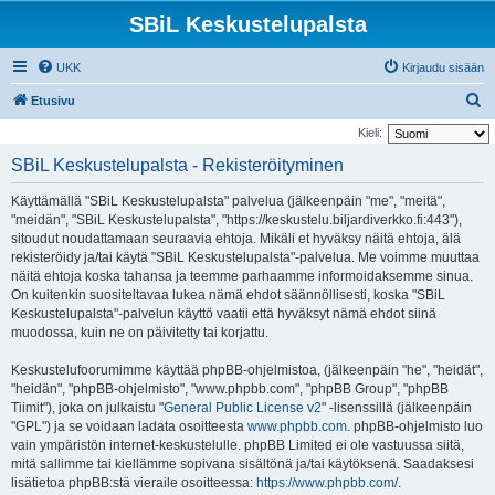
SBiL Keskustelupalsta
UKK
Kirjaudu sisään
E
Etusivu
t
Kieli:
s
SBiL Keskustelupalsta - Rekisteröityminen
i
Käyttämällä "SBiL Keskustelupalsta" palvelua (jälkeenpäin "me", "meitä",
"meidän", "SBiL Keskustelupalsta", "https://keskustelu.biljardiverkko.fi:443"),
sitoudut noudattamaan seuraavia ehtoja. Mikäli et hyväksy näitä ehtoja, älä
rekisteröidy ja/tai käytä "SBiL Keskustelupalsta"-palvelua. Me voimme muuttaa
näitä ehtoja koska tahansa ja teemme parhaamme informoidaksemme sinua.
On kuitenkin suositeltavaa lukea nämä ehdot säännöllisesti, koska "SBiL
Keskustelupalsta"-palvelun käyttö vaatii että hyväksyt nämä ehdot siinä
muodossa, kuin ne on päivitetty tai korjattu.
Keskustelufoorumimme käyttää phpBB-ohjelmistoa, (jälkeenpäin "he", "heidät",
"heidän", "phpBB-ohjelmisto", "www.phpbb.com", "phpBB Group", "phpBB
Tiimit"), joka on julkaistu "
General Public License v2
" -lisenssillä (jälkeenpäin
"GPL") ja se voidaan ladata osoitteesta
www.phpbb.com
. phpBB-ohjelmisto luo
vain ympäristön internet-keskustelulle. phpBB Limited ei ole vastuussa siitä,
mitä sallimme tai kiellämme sopivana sisältönä ja/tai käytöksenä. Saadaksesi
lisätietoa phpBB:stä vieraile osoitteessa:
https://www.phpbb.com/
.