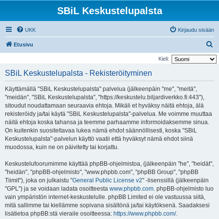
SBiL Keskustelupalsta
UKK
Kirjaudu sisään
E
Etusivu
t
Kieli:
s
SBiL Keskustelupalsta - Rekisteröityminen
i
Käyttämällä "SBiL Keskustelupalsta" palvelua (jälkeenpäin "me", "meitä",
"meidän", "SBiL Keskustelupalsta", "https://keskustelu.biljardiverkko.fi:443"),
sitoudut noudattamaan seuraavia ehtoja. Mikäli et hyväksy näitä ehtoja, älä
rekisteröidy ja/tai käytä "SBiL Keskustelupalsta"-palvelua. Me voimme muuttaa
näitä ehtoja koska tahansa ja teemme parhaamme informoidaksemme sinua.
On kuitenkin suositeltavaa lukea nämä ehdot säännöllisesti, koska "SBiL
Keskustelupalsta"-palvelun käyttö vaatii että hyväksyt nämä ehdot siinä
muodossa, kuin ne on päivitetty tai korjattu.
Keskustelufoorumimme käyttää phpBB-ohjelmistoa, (jälkeenpäin "he", "heidät",
"heidän", "phpBB-ohjelmisto", "www.phpbb.com", "phpBB Group", "phpBB
Tiimit"), joka on julkaistu "
General Public License v2
" -lisenssillä (jälkeenpäin
"GPL") ja se voidaan ladata osoitteesta
www.phpbb.com
. phpBB-ohjelmisto luo
vain ympäristön internet-keskustelulle. phpBB Limited ei ole vastuussa siitä,
mitä sallimme tai kiellämme sopivana sisältönä ja/tai käytöksenä. Saadaksesi
lisätietoa phpBB:stä vieraile osoitteessa:
https://www.phpbb.com/
.