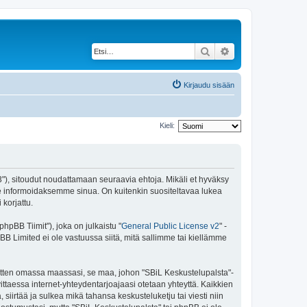
Etsi
Tarkennettu haku
Kirjaudu sisään
Kieli:
43"), sitoudut noudattamaan seuraavia ehtoja. Mikäli et hyväksy
e informoidaksemme sinua. On kuitenkin suositeltavaa lukea
korjattu.
pBB Tiimit"), joka on julkaistu "
General Public License v2
" -
BB Limited ei ole vastuussa siitä, mitä sallimme tai kiellämme
 sitten omassa maassasi, se maa, johon "SBiL Keskustelupalsta"-
arvittaessa internet-yhteydentarjoajaasi otetaan yhteyttä. Kaikkien
siirtää ja sulkea mikä tahansa keskusteluketju tai viesti niin