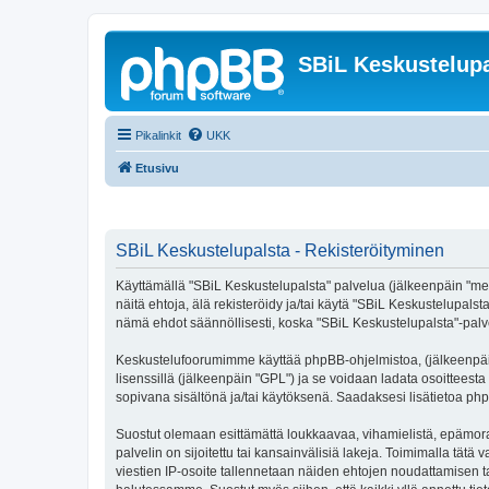
SBiL Keskustelupa
Pikalinkit
UKK
Etusivu
SBiL Keskustelupalsta - Rekisteröityminen
Käyttämällä "SBiL Keskustelupalsta" palvelua (jälkeenpäin "me",
näitä ehtoja, älä rekisteröidy ja/tai käytä "SBiL Keskustelup
nämä ehdot säännöllisesti, koska "SBiL Keskustelupalsta"-palvel
Keskustelufoorumimme käyttää phpBB-ohjelmistoa, (jälkeenpäin 
lisenssillä (jälkeenpäin "GPL") ja se voidaan ladata osoitteesta
sopivana sisältönä ja/tai käytöksenä. Saadaksesi lisätietoa php
Suostut olemaan esittämättä loukkaavaa, vihamielistä, epämoraa
palvelin on sijoitettu tai kansainvälisiä lakeja. Toimimalla tätä 
viestien IP-osoite tallennetaan näiden ehtojen noudattamisen tar