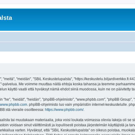
lsta
 "meitä", "meidän", "SBiL Keskustelupalsta", "https://keskustelu.biljardiverkko.fi:4
alsta"-palvelua. Me voimme muuttaa näitä ehtoja koska tahansa ja teemme parhaamm
un käyttö vaatii että hyväksyt nämä ehdot siinä muodossa, kuin ne on päivitetty tai 
"he", "heidät", "heidän", "phpBB-ohjelmisto", "www.phpbb.com", "phpBB Group", "ph
www.phpbb.com
. phpBB-ohjelmisto luo vain ympäristön internet-keskustelulle. php
BB:stä vieraile osoitteessa:
https://www.phpbb.com/
.
lista tai muutakaan materiaalia, joka voisi loukata voimassa olevia lakeja oli se
vastoin voidaan sinut välittömästi ja lopullisesti poistaa järjestelmän käyttäjistä ja t
kkailua varten. Hyväksyt, että "SBiL Keskustelupalsta" on oikeus poistaa, muokata, 