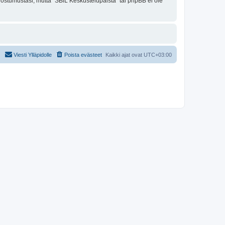
uostumustasi, mutta "SBiL Keskustelupalsta" tai phpBB ei ole
Viesti Ylläpidolle
Poista evästeet
Kaikki ajat ovat
UTC+03:00