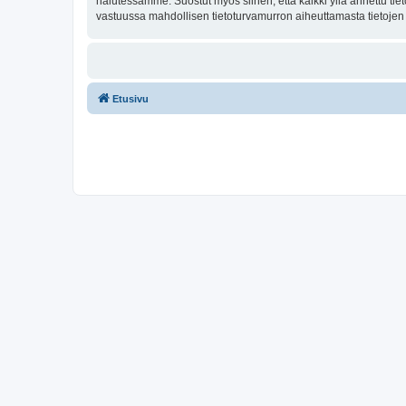
halutessamme. Suostut myös siihen, että kaikki yllä annettu tie
vastuussa mahdollisen tietoturvamurron aiheuttamasta tietojen v
Etusivu