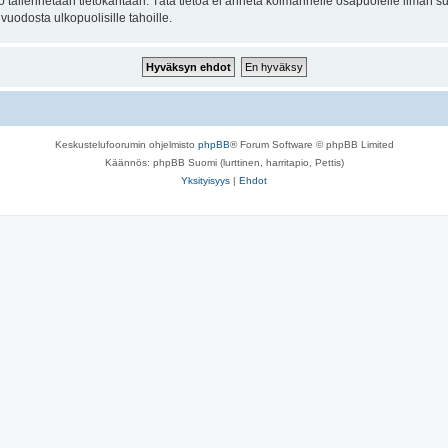
to tallennetaan tietokantaan. Tätä tietoa ei anneta kolmannelle osapuolelle ilman s
uodosta ulkopuolisille tahoille.
Keskustelufoorumin ohjelmisto
phpBB
® Forum Software © phpBB Limited
Käännös: phpBB Suomi (lurttinen, harritapio, Pettis)
Yksityisyys
|
Ehdot