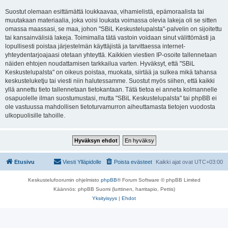
Suostut olemaan esittämättä loukkaavaa, vihamielistä, epämoraalista tai
muutakaan materiaalia, joka voisi loukata voimassa olevia lakeja oli se sitten
omassa maassasi, se maa, johon "SBiL Keskustelupalsta"-palvelin on sijoitettu
tai kansainvälisiä lakeja. Toimimalla tätä vastoin voidaan sinut välittömästi ja
lopullisesti poistaa järjestelmän käyttäjistä ja tarvittaessa internet-
yhteydentarjoajaasi otetaan yhteyttä. Kaikkien viestien IP-osoite tallennetaan
näiden ehtojen noudattamisen tarkkailua varten. Hyväksyt, että "SBiL
Keskustelupalsta" on oikeus poistaa, muokata, siirtää ja sulkea mikä tahansa
keskusteluketju tai viesti niin halutessamme. Suostut myös siihen, että kaikki
yllä annettu tieto tallennetaan tietokantaan. Tätä tietoa ei anneta kolmannelle
osapuolelle ilman suostumustasi, mutta "SBiL Keskustelupalsta" tai phpBB ei
ole vastuussa mahdollisen tietoturvamurron aiheuttamasta tietojen vuodosta
ulkopuolisille tahoille.
Etusivu
Viesti Ylläpidolle
Poista evästeet
Kaikki ajat ovat
UTC+03:00
Keskustelufoorumin ohjelmisto
phpBB
® Forum Software © phpBB Limited
Käännös: phpBB Suomi (lurttinen, harritapio, Pettis)
Yksityisyys
|
Ehdot