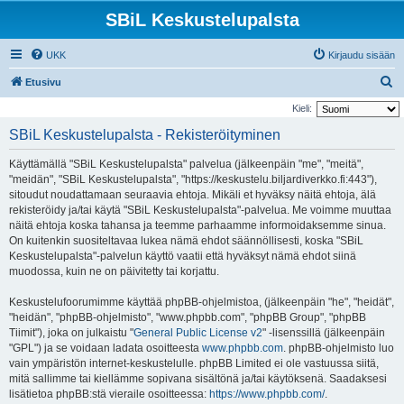
SBiL Keskustelupalsta
UKK
Kirjaudu sisään
E
Etusivu
t
Kieli:
s
SBiL Keskustelupalsta - Rekisteröityminen
i
Käyttämällä "SBiL Keskustelupalsta" palvelua (jälkeenpäin "me", "meitä",
"meidän", "SBiL Keskustelupalsta", "https://keskustelu.biljardiverkko.fi:443"),
sitoudut noudattamaan seuraavia ehtoja. Mikäli et hyväksy näitä ehtoja, älä
rekisteröidy ja/tai käytä "SBiL Keskustelupalsta"-palvelua. Me voimme muuttaa
näitä ehtoja koska tahansa ja teemme parhaamme informoidaksemme sinua.
On kuitenkin suositeltavaa lukea nämä ehdot säännöllisesti, koska "SBiL
Keskustelupalsta"-palvelun käyttö vaatii että hyväksyt nämä ehdot siinä
muodossa, kuin ne on päivitetty tai korjattu.
Keskustelufoorumimme käyttää phpBB-ohjelmistoa, (jälkeenpäin "he", "heidät",
"heidän", "phpBB-ohjelmisto", "www.phpbb.com", "phpBB Group", "phpBB
Tiimit"), joka on julkaistu "
General Public License v2
" -lisenssillä (jälkeenpäin
"GPL") ja se voidaan ladata osoitteesta
www.phpbb.com
. phpBB-ohjelmisto luo
vain ympäristön internet-keskustelulle. phpBB Limited ei ole vastuussa siitä,
mitä sallimme tai kiellämme sopivana sisältönä ja/tai käytöksenä. Saadaksesi
lisätietoa phpBB:stä vieraile osoitteessa:
https://www.phpbb.com/
.