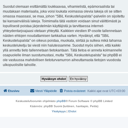
Suostut olemaan esittämättä loukkaavaa, vihamielistä, epämoraalista tai
muutakaan materiaalia, joka voisi loukata voimassa olevia lakeja oli se sitten
omassa maassasi, se maa, johon "SBiL Keskustelupalsta"-palvelin on sijoitettu
tai kansainvälisiä lakeja. Toimimalla tätä vastoin voidaan sinut välittömästi ja
lopullisesti poistaa järjestelmän käyttäjistä ja tarvittaessa internet-
yhteydentarjoajaasi otetaan yhteyttä. Kaikkien viestien IP-osoite tallennetaan
näiden ehtojen noudattamisen tarkkailua varten. Hyväksyt, että "SBiL
Keskustelupalsta" on oikeus poistaa, muokata, siirtää ja sulkea mikä tahansa
keskusteluketju tai viesti niin halutessamme. Suostut myös siihen, että kaikki
yllä annettu tieto tallennetaan tietokantaan. Tätä tietoa ei anneta kolmannelle
osapuolelle ilman suostumustasi, mutta "SBiL Keskustelupalsta" tai phpBB ei
ole vastuussa mahdollisen tietoturvamurron aiheuttamasta tietojen vuodosta
ulkopuolisille tahoille.
Etusivu
Viesti Ylläpidolle
Poista evästeet
Kaikki ajat ovat
UTC+03:00
Keskustelufoorumin ohjelmisto
phpBB
® Forum Software © phpBB Limited
Käännös: phpBB Suomi (lurttinen, harritapio, Pettis)
Yksityisyys
|
Ehdot