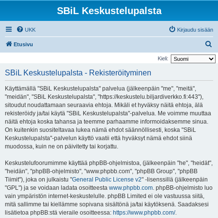
SBiL Keskustelupalsta
UKK
Kirjaudu sisään
E
Etusivu
t
Kieli:
s
SBiL Keskustelupalsta - Rekisteröityminen
i
Käyttämällä "SBiL Keskustelupalsta" palvelua (jälkeenpäin "me", "meitä",
"meidän", "SBiL Keskustelupalsta", "https://keskustelu.biljardiverkko.fi:443"),
sitoudut noudattamaan seuraavia ehtoja. Mikäli et hyväksy näitä ehtoja, älä
rekisteröidy ja/tai käytä "SBiL Keskustelupalsta"-palvelua. Me voimme muuttaa
näitä ehtoja koska tahansa ja teemme parhaamme informoidaksemme sinua.
On kuitenkin suositeltavaa lukea nämä ehdot säännöllisesti, koska "SBiL
Keskustelupalsta"-palvelun käyttö vaatii että hyväksyt nämä ehdot siinä
muodossa, kuin ne on päivitetty tai korjattu.
Keskustelufoorumimme käyttää phpBB-ohjelmistoa, (jälkeenpäin "he", "heidät",
"heidän", "phpBB-ohjelmisto", "www.phpbb.com", "phpBB Group", "phpBB
Tiimit"), joka on julkaistu "
General Public License v2
" -lisenssillä (jälkeenpäin
"GPL") ja se voidaan ladata osoitteesta
www.phpbb.com
. phpBB-ohjelmisto luo
vain ympäristön internet-keskustelulle. phpBB Limited ei ole vastuussa siitä,
mitä sallimme tai kiellämme sopivana sisältönä ja/tai käytöksenä. Saadaksesi
lisätietoa phpBB:stä vieraile osoitteessa:
https://www.phpbb.com/
.