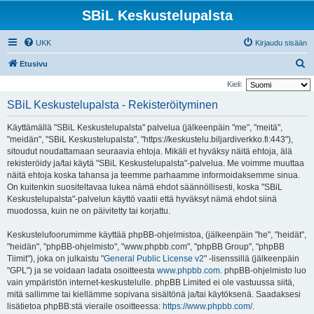
SBiL Keskustelupalsta
UKK
Kirjaudu sisään
E
Etusivu
t
Kieli:
s
SBiL Keskustelupalsta - Rekisteröityminen
i
Käyttämällä "SBiL Keskustelupalsta" palvelua (jälkeenpäin "me", "meitä",
"meidän", "SBiL Keskustelupalsta", "https://keskustelu.biljardiverkko.fi:443"),
sitoudut noudattamaan seuraavia ehtoja. Mikäli et hyväksy näitä ehtoja, älä
rekisteröidy ja/tai käytä "SBiL Keskustelupalsta"-palvelua. Me voimme muuttaa
näitä ehtoja koska tahansa ja teemme parhaamme informoidaksemme sinua.
On kuitenkin suositeltavaa lukea nämä ehdot säännöllisesti, koska "SBiL
Keskustelupalsta"-palvelun käyttö vaatii että hyväksyt nämä ehdot siinä
muodossa, kuin ne on päivitetty tai korjattu.
Keskustelufoorumimme käyttää phpBB-ohjelmistoa, (jälkeenpäin "he", "heidät",
"heidän", "phpBB-ohjelmisto", "www.phpbb.com", "phpBB Group", "phpBB
Tiimit"), joka on julkaistu "
General Public License v2
" -lisenssillä (jälkeenpäin
"GPL") ja se voidaan ladata osoitteesta
www.phpbb.com
. phpBB-ohjelmisto luo
vain ympäristön internet-keskustelulle. phpBB Limited ei ole vastuussa siitä,
mitä sallimme tai kiellämme sopivana sisältönä ja/tai käytöksenä. Saadaksesi
lisätietoa phpBB:stä vieraile osoitteessa:
https://www.phpbb.com/
.