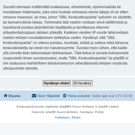
Suostut olemaan esittämättä loukkaavaa, vihamielistä, epämoraalista tai
muutakaan materiaalia, joka voisi loukata voimassa olevia lakeja oli se sitten
omassa maassasi, se maa, johon "SBiL Keskustelupalsta"-palvelin on sijoitettu
tai kansainvälisiä lakeja. Toimimalla tätä vastoin voidaan sinut välittömästi ja
lopullisesti poistaa järjestelmän käyttäjistä ja tarvittaessa internet-
yhteydentarjoajaasi otetaan yhteyttä. Kaikkien viestien IP-osoite tallennetaan
näiden ehtojen noudattamisen tarkkailua varten. Hyväksyt, että "SBiL
Keskustelupalsta" on oikeus poistaa, muokata, siirtää ja sulkea mikä tahansa
keskusteluketju tai viesti niin halutessamme. Suostut myös siihen, että kaikki
yllä annettu tieto tallennetaan tietokantaan. Tätä tietoa ei anneta kolmannelle
osapuolelle ilman suostumustasi, mutta "SBiL Keskustelupalsta" tai phpBB ei
ole vastuussa mahdollisen tietoturvamurron aiheuttamasta tietojen vuodosta
ulkopuolisille tahoille.
Etusivu
Viesti Ylläpidolle
Poista evästeet
Kaikki ajat ovat
UTC+03:00
Keskustelufoorumin ohjelmisto
phpBB
® Forum Software © phpBB Limited
Käännös: phpBB Suomi (lurttinen, harritapio, Pettis)
Yksityisyys
|
Ehdot