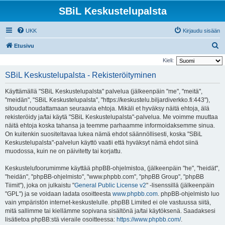
SBiL Keskustelupalsta
UKK
Kirjaudu sisään
E
Etusivu
t
Kieli:
s
SBiL Keskustelupalsta - Rekisteröityminen
i
Käyttämällä "SBiL Keskustelupalsta" palvelua (jälkeenpäin "me", "meitä",
"meidän", "SBiL Keskustelupalsta", "https://keskustelu.biljardiverkko.fi:443"),
sitoudut noudattamaan seuraavia ehtoja. Mikäli et hyväksy näitä ehtoja, älä
rekisteröidy ja/tai käytä "SBiL Keskustelupalsta"-palvelua. Me voimme muuttaa
näitä ehtoja koska tahansa ja teemme parhaamme informoidaksemme sinua.
On kuitenkin suositeltavaa lukea nämä ehdot säännöllisesti, koska "SBiL
Keskustelupalsta"-palvelun käyttö vaatii että hyväksyt nämä ehdot siinä
muodossa, kuin ne on päivitetty tai korjattu.
Keskustelufoorumimme käyttää phpBB-ohjelmistoa, (jälkeenpäin "he", "heidät",
"heidän", "phpBB-ohjelmisto", "www.phpbb.com", "phpBB Group", "phpBB
Tiimit"), joka on julkaistu "
General Public License v2
" -lisenssillä (jälkeenpäin
"GPL") ja se voidaan ladata osoitteesta
www.phpbb.com
. phpBB-ohjelmisto luo
vain ympäristön internet-keskustelulle. phpBB Limited ei ole vastuussa siitä,
mitä sallimme tai kiellämme sopivana sisältönä ja/tai käytöksenä. Saadaksesi
lisätietoa phpBB:stä vieraile osoitteessa:
https://www.phpbb.com/
.