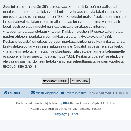
Suostut olemaan esittämättä loukkaavaa, vihamielistä, epämoraalista tai
muutakaan materiaalia, joka voisi loukata voimassa olevia lakeja oli se sitten
omassa maassasi, se maa, johon "SBiL Keskustelupalsta"-palvelin on sijoitettu
tai kansainvälisiä lakeja. Toimimalla tätä vastoin voidaan sinut välittömästi ja
lopullisesti poistaa järjestelmän käyttäjistä ja tarvittaessa internet-
yhteydentarjoajaasi otetaan yhteyttä. Kaikkien viestien IP-osoite tallennetaan
näiden ehtojen noudattamisen tarkkailua varten. Hyväksyt, että "SBiL
Keskustelupalsta" on oikeus poistaa, muokata, siirtää ja sulkea mikä tahansa
keskusteluketju tai viesti niin halutessamme. Suostut myös siihen, että kaikki
yllä annettu tieto tallennetaan tietokantaan. Tätä tietoa ei anneta kolmannelle
osapuolelle ilman suostumustasi, mutta "SBiL Keskustelupalsta" tai phpBB ei
ole vastuussa mahdollisen tietoturvamurron aiheuttamasta tietojen vuodosta
ulkopuolisille tahoille.
Etusivu
Viesti Ylläpidolle
Poista evästeet
Kaikki ajat ovat
UTC+03:00
Keskustelufoorumin ohjelmisto
phpBB
® Forum Software © phpBB Limited
Käännös: phpBB Suomi (lurttinen, harritapio, Pettis)
Yksityisyys
|
Ehdot