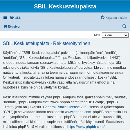
SBiL Keskustelupalsta
UKK
Kirjaudu sisään
E
Etusivu
t
Kieli:
s
SBiL Keskustelupalsta - Rekisteröityminen
i
Käyttämällä "SBiL Keskustelupalsta" palvelua (jälkeenpäin "me", "meitä",
"meidän", "SBiL Keskustelupalsta", "https://keskustelu.biljardiverkko.fi:443"),
sitoudut noudattamaan seuraavia ehtoja. Mikäli et hyväksy näitä ehtoja, älä
rekisteröidy ja/tai käytä "SBiL Keskustelupalsta"-palvelua. Me voimme muuttaa
näitä ehtoja koska tahansa ja teemme parhaamme informoidaksemme sinua.
On kuitenkin suositeltavaa lukea nämä ehdot säännöllisesti, koska "SBiL
Keskustelupalsta"-palvelun käyttö vaatii että hyväksyt nämä ehdot siinä
muodossa, kuin ne on päivitetty tai korjattu.
Keskustelufoorumimme käyttää phpBB-ohjelmistoa, (jälkeenpäin "he", "heidät",
"heidän", "phpBB-ohjelmisto", "www.phpbb.com", "phpBB Group", "phpBB
Tiimit"), joka on julkaistu "
General Public License v2
" -lisenssillä (jälkeenpäin
"GPL") ja se voidaan ladata osoitteesta
www.phpbb.com
. phpBB-ohjelmisto luo
vain ympäristön internet-keskustelulle. phpBB Limited ei ole vastuussa siitä,
mitä sallimme tai kiellämme sopivana sisältönä ja/tai käytöksenä. Saadaksesi
lisätietoa phpBB:stä vieraile osoitteessa:
https://www.phpbb.com/
.