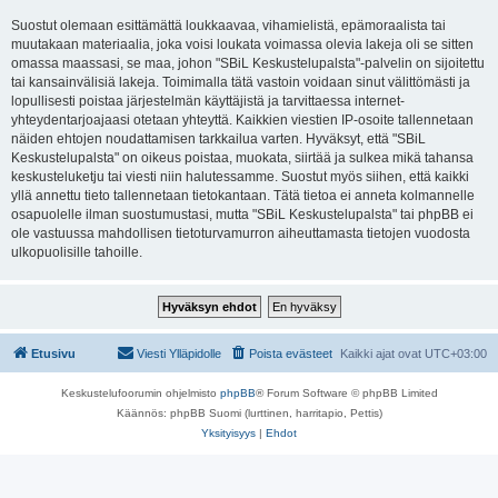
Suostut olemaan esittämättä loukkaavaa, vihamielistä, epämoraalista tai
muutakaan materiaalia, joka voisi loukata voimassa olevia lakeja oli se sitten
omassa maassasi, se maa, johon "SBiL Keskustelupalsta"-palvelin on sijoitettu
tai kansainvälisiä lakeja. Toimimalla tätä vastoin voidaan sinut välittömästi ja
lopullisesti poistaa järjestelmän käyttäjistä ja tarvittaessa internet-
yhteydentarjoajaasi otetaan yhteyttä. Kaikkien viestien IP-osoite tallennetaan
näiden ehtojen noudattamisen tarkkailua varten. Hyväksyt, että "SBiL
Keskustelupalsta" on oikeus poistaa, muokata, siirtää ja sulkea mikä tahansa
keskusteluketju tai viesti niin halutessamme. Suostut myös siihen, että kaikki
yllä annettu tieto tallennetaan tietokantaan. Tätä tietoa ei anneta kolmannelle
osapuolelle ilman suostumustasi, mutta "SBiL Keskustelupalsta" tai phpBB ei
ole vastuussa mahdollisen tietoturvamurron aiheuttamasta tietojen vuodosta
ulkopuolisille tahoille.
Etusivu
Viesti Ylläpidolle
Poista evästeet
Kaikki ajat ovat
UTC+03:00
Keskustelufoorumin ohjelmisto
phpBB
® Forum Software © phpBB Limited
Käännös: phpBB Suomi (lurttinen, harritapio, Pettis)
Yksityisyys
|
Ehdot