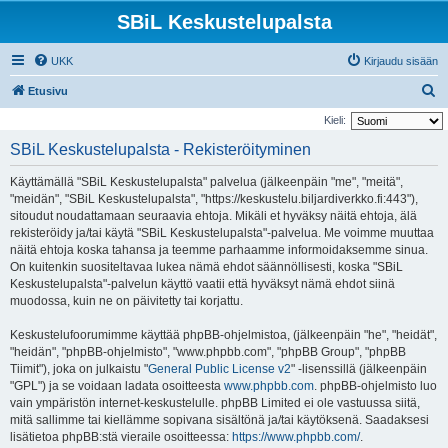
SBiL Keskustelupalsta
UKK
Kirjaudu sisään
E
Etusivu
t
Kieli:
s
SBiL Keskustelupalsta - Rekisteröityminen
i
Käyttämällä "SBiL Keskustelupalsta" palvelua (jälkeenpäin "me", "meitä",
"meidän", "SBiL Keskustelupalsta", "https://keskustelu.biljardiverkko.fi:443"),
sitoudut noudattamaan seuraavia ehtoja. Mikäli et hyväksy näitä ehtoja, älä
rekisteröidy ja/tai käytä "SBiL Keskustelupalsta"-palvelua. Me voimme muuttaa
näitä ehtoja koska tahansa ja teemme parhaamme informoidaksemme sinua.
On kuitenkin suositeltavaa lukea nämä ehdot säännöllisesti, koska "SBiL
Keskustelupalsta"-palvelun käyttö vaatii että hyväksyt nämä ehdot siinä
muodossa, kuin ne on päivitetty tai korjattu.
Keskustelufoorumimme käyttää phpBB-ohjelmistoa, (jälkeenpäin "he", "heidät",
"heidän", "phpBB-ohjelmisto", "www.phpbb.com", "phpBB Group", "phpBB
Tiimit"), joka on julkaistu "
General Public License v2
" -lisenssillä (jälkeenpäin
"GPL") ja se voidaan ladata osoitteesta
www.phpbb.com
. phpBB-ohjelmisto luo
vain ympäristön internet-keskustelulle. phpBB Limited ei ole vastuussa siitä,
mitä sallimme tai kiellämme sopivana sisältönä ja/tai käytöksenä. Saadaksesi
lisätietoa phpBB:stä vieraile osoitteessa:
https://www.phpbb.com/
.