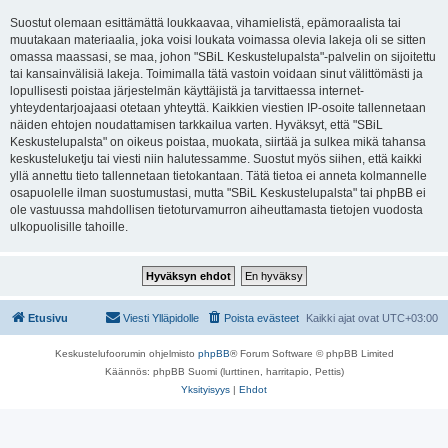
Suostut olemaan esittämättä loukkaavaa, vihamielistä, epämoraalista tai
muutakaan materiaalia, joka voisi loukata voimassa olevia lakeja oli se sitten
omassa maassasi, se maa, johon "SBiL Keskustelupalsta"-palvelin on sijoitettu
tai kansainvälisiä lakeja. Toimimalla tätä vastoin voidaan sinut välittömästi ja
lopullisesti poistaa järjestelmän käyttäjistä ja tarvittaessa internet-
yhteydentarjoajaasi otetaan yhteyttä. Kaikkien viestien IP-osoite tallennetaan
näiden ehtojen noudattamisen tarkkailua varten. Hyväksyt, että "SBiL
Keskustelupalsta" on oikeus poistaa, muokata, siirtää ja sulkea mikä tahansa
keskusteluketju tai viesti niin halutessamme. Suostut myös siihen, että kaikki
yllä annettu tieto tallennetaan tietokantaan. Tätä tietoa ei anneta kolmannelle
osapuolelle ilman suostumustasi, mutta "SBiL Keskustelupalsta" tai phpBB ei
ole vastuussa mahdollisen tietoturvamurron aiheuttamasta tietojen vuodosta
ulkopuolisille tahoille.
Etusivu
Viesti Ylläpidolle
Poista evästeet
Kaikki ajat ovat
UTC+03:00
Keskustelufoorumin ohjelmisto
phpBB
® Forum Software © phpBB Limited
Käännös: phpBB Suomi (lurttinen, harritapio, Pettis)
Yksityisyys
|
Ehdot