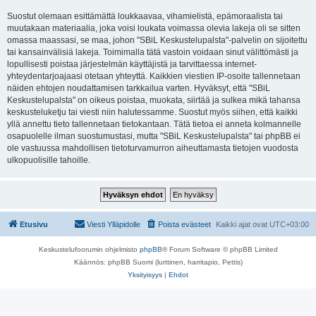
Suostut olemaan esittämättä loukkaavaa, vihamielistä, epämoraalista tai
muutakaan materiaalia, joka voisi loukata voimassa olevia lakeja oli se sitten
omassa maassasi, se maa, johon "SBiL Keskustelupalsta"-palvelin on sijoitettu
tai kansainvälisiä lakeja. Toimimalla tätä vastoin voidaan sinut välittömästi ja
lopullisesti poistaa järjestelmän käyttäjistä ja tarvittaessa internet-
yhteydentarjoajaasi otetaan yhteyttä. Kaikkien viestien IP-osoite tallennetaan
näiden ehtojen noudattamisen tarkkailua varten. Hyväksyt, että "SBiL
Keskustelupalsta" on oikeus poistaa, muokata, siirtää ja sulkea mikä tahansa
keskusteluketju tai viesti niin halutessamme. Suostut myös siihen, että kaikki
yllä annettu tieto tallennetaan tietokantaan. Tätä tietoa ei anneta kolmannelle
osapuolelle ilman suostumustasi, mutta "SBiL Keskustelupalsta" tai phpBB ei
ole vastuussa mahdollisen tietoturvamurron aiheuttamasta tietojen vuodosta
ulkopuolisille tahoille.
Etusivu
Viesti Ylläpidolle
Poista evästeet
Kaikki ajat ovat
UTC+03:00
Keskustelufoorumin ohjelmisto
phpBB
® Forum Software © phpBB Limited
Käännös: phpBB Suomi (lurttinen, harritapio, Pettis)
Yksityisyys
|
Ehdot