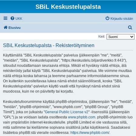
SBiL Keskustelupalsta
UKK
Kirjaudu sisään
E
Etusivu
t
Kieli:
s
SBiL Keskustelupalsta - Rekisteröityminen
i
Käyttämällä "SBiL Keskustelupalsta" palvelua (jälkeenpäin "me", "meitä",
"meidän", "SBiL Keskustelupalsta", "https://keskustelu.biljardiverkko.fi:443"),
sitoudut noudattamaan seuraavia ehtoja. Mikäli et hyväksy näitä ehtoja, älä
rekisteröidy ja/tai käytä "SBiL Keskustelupalsta"-palvelua. Me voimme muuttaa
näitä ehtoja koska tahansa ja teemme parhaamme informoidaksemme sinua.
On kuitenkin suositeltavaa lukea nämä ehdot säännöllisesti, koska "SBiL
Keskustelupalsta"-palvelun käyttö vaatii että hyväksyt nämä ehdot siinä
muodossa, kuin ne on päivitetty tai korjattu.
Keskustelufoorumimme käyttää phpBB-ohjelmistoa, (jälkeenpäin "he", "heidät",
"heidän", "phpBB-ohjelmisto", "www.phpbb.com", "phpBB Group", "phpBB
Tiimit"), joka on julkaistu "
General Public License v2
" -lisenssillä (jälkeenpäin
"GPL") ja se voidaan ladata osoitteesta
www.phpbb.com
. phpBB-ohjelmisto luo
vain ympäristön internet-keskustelulle. phpBB Limited ei ole vastuussa siitä,
mitä sallimme tai kiellämme sopivana sisältönä ja/tai käytöksenä. Saadaksesi
lisätietoa phpBB:stä vieraile osoitteessa:
https://www.phpbb.com/
.