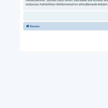
halutessamme. Suostut myös siihen, että kaikki yllä annettu tie
vastuussa mahdollisen tietoturvamurron aiheuttamasta tietojen v
Etusivu