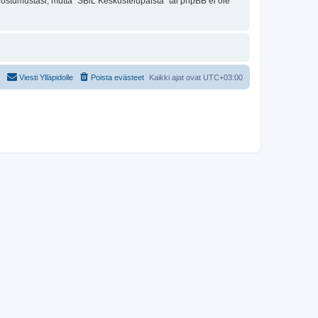
uostumustasi, mutta "SBiL Keskustelupalsta" tai phpBB ei ole
Viesti Ylläpidolle
Poista evästeet
Kaikki ajat ovat
UTC+03:00