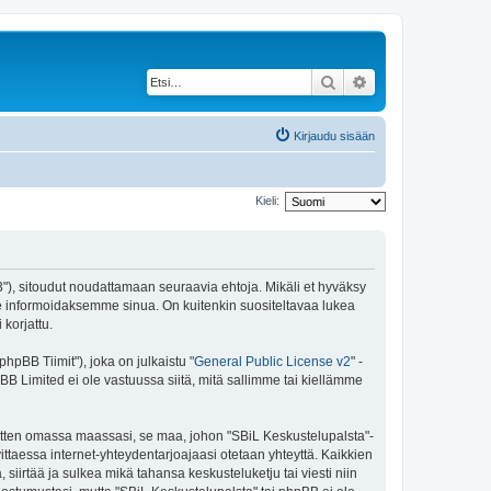
Etsi
Tarkennettu haku
Kirjaudu sisään
Kieli:
43"), sitoudut noudattamaan seuraavia ehtoja. Mikäli et hyväksy
e informoidaksemme sinua. On kuitenkin suositeltavaa lukea
korjattu.
pBB Tiimit"), joka on julkaistu "
General Public License v2
" -
BB Limited ei ole vastuussa siitä, mitä sallimme tai kiellämme
 sitten omassa maassasi, se maa, johon "SBiL Keskustelupalsta"-
arvittaessa internet-yhteydentarjoajaasi otetaan yhteyttä. Kaikkien
siirtää ja sulkea mikä tahansa keskusteluketju tai viesti niin