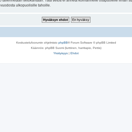
to tallennetaan tietokantaan. Tätä tietoa ei anneta kolmannelle osapuolelle ilman s
uodosta ulkopuolisille tahoille.
Keskustelufoorumin ohjelmisto
phpBB
® Forum Software © phpBB Limited
Käännös: phpBB Suomi (lurttinen, harritapio, Pettis)
Yksityisyys
|
Ehdot