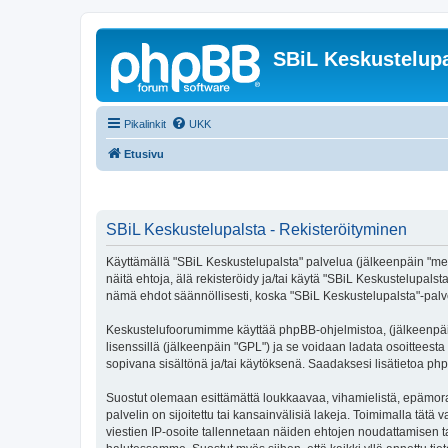
SBiL Keskustelupa
Pikalinkit
UKK
Etusivu
SBiL Keskustelupalsta - Rekisteröityminen
Käyttämällä "SBiL Keskustelupalsta" palvelua (jälkeenpäin "me",
näitä ehtoja, älä rekisteröidy ja/tai käytä "SBiL Keskustelup
nämä ehdot säännöllisesti, koska "SBiL Keskustelupalsta"-palvel
Keskustelufoorumimme käyttää phpBB-ohjelmistoa, (jälkeenpäin 
lisenssillä (jälkeenpäin "GPL") ja se voidaan ladata osoitteesta
sopivana sisältönä ja/tai käytöksenä. Saadaksesi lisätietoa php
Suostut olemaan esittämättä loukkaavaa, vihamielistä, epämoraa
palvelin on sijoitettu tai kansainvälisiä lakeja. Toimimalla tätä 
viestien IP-osoite tallennetaan näiden ehtojen noudattamisen tar