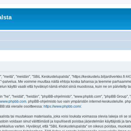
lsta
 "meitä", "meidän", "SBiL Keskustelupalsta", "https://keskustelu.biljardiverkko.fi:4
alsta"-palvelua. Me voimme muuttaa näitä ehtoja koska tahansa ja teemme parhaamm
un käyttö vaatii että hyväksyt nämä ehdot siinä muodossa, kuin ne on päivitetty tai 
"he", "heidät", "heidän", "phpBB-ohjelmisto", "www.phpbb.com", "phpBB Group", "ph
www.phpbb.com
. phpBB-ohjelmisto luo vain ympäristön internet-keskustelulle. php
BB:stä vieraile osoitteessa:
https://www.phpbb.com/
.
lista tai muutakaan materiaalia, joka voisi loukata voimassa olevia lakeja oli se
vastoin voidaan sinut välittömästi ja lopullisesti poistaa järjestelmän käyttäjistä ja t
kkailua varten. Hyväksyt, että "SBiL Keskustelupalsta" on oikeus poistaa, muokata, 