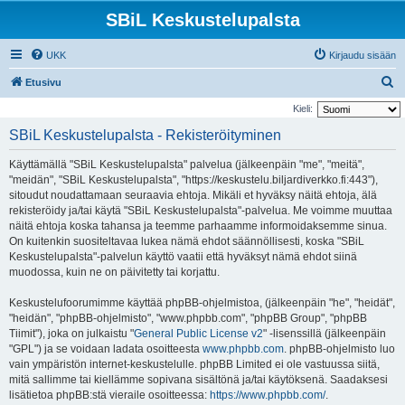
SBiL Keskustelupalsta
UKK
Kirjaudu sisään
E
Etusivu
t
Kieli:
s
SBiL Keskustelupalsta - Rekisteröityminen
i
Käyttämällä "SBiL Keskustelupalsta" palvelua (jälkeenpäin "me", "meitä",
"meidän", "SBiL Keskustelupalsta", "https://keskustelu.biljardiverkko.fi:443"),
sitoudut noudattamaan seuraavia ehtoja. Mikäli et hyväksy näitä ehtoja, älä
rekisteröidy ja/tai käytä "SBiL Keskustelupalsta"-palvelua. Me voimme muuttaa
näitä ehtoja koska tahansa ja teemme parhaamme informoidaksemme sinua.
On kuitenkin suositeltavaa lukea nämä ehdot säännöllisesti, koska "SBiL
Keskustelupalsta"-palvelun käyttö vaatii että hyväksyt nämä ehdot siinä
muodossa, kuin ne on päivitetty tai korjattu.
Keskustelufoorumimme käyttää phpBB-ohjelmistoa, (jälkeenpäin "he", "heidät",
"heidän", "phpBB-ohjelmisto", "www.phpbb.com", "phpBB Group", "phpBB
Tiimit"), joka on julkaistu "
General Public License v2
" -lisenssillä (jälkeenpäin
"GPL") ja se voidaan ladata osoitteesta
www.phpbb.com
. phpBB-ohjelmisto luo
vain ympäristön internet-keskustelulle. phpBB Limited ei ole vastuussa siitä,
mitä sallimme tai kiellämme sopivana sisältönä ja/tai käytöksenä. Saadaksesi
lisätietoa phpBB:stä vieraile osoitteessa:
https://www.phpbb.com/
.