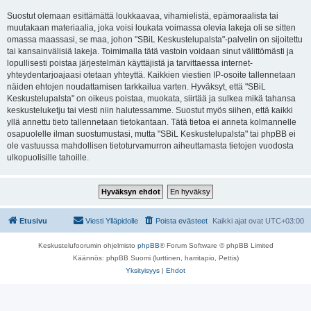
Suostut olemaan esittämättä loukkaavaa, vihamielistä, epämoraalista tai
muutakaan materiaalia, joka voisi loukata voimassa olevia lakeja oli se sitten
omassa maassasi, se maa, johon "SBiL Keskustelupalsta"-palvelin on sijoitettu
tai kansainvälisiä lakeja. Toimimalla tätä vastoin voidaan sinut välittömästi ja
lopullisesti poistaa järjestelmän käyttäjistä ja tarvittaessa internet-
yhteydentarjoajaasi otetaan yhteyttä. Kaikkien viestien IP-osoite tallennetaan
näiden ehtojen noudattamisen tarkkailua varten. Hyväksyt, että "SBiL
Keskustelupalsta" on oikeus poistaa, muokata, siirtää ja sulkea mikä tahansa
keskusteluketju tai viesti niin halutessamme. Suostut myös siihen, että kaikki
yllä annettu tieto tallennetaan tietokantaan. Tätä tietoa ei anneta kolmannelle
osapuolelle ilman suostumustasi, mutta "SBiL Keskustelupalsta" tai phpBB ei
ole vastuussa mahdollisen tietoturvamurron aiheuttamasta tietojen vuodosta
ulkopuolisille tahoille.
Etusivu
Viesti Ylläpidolle
Poista evästeet
Kaikki ajat ovat
UTC+03:00
Keskustelufoorumin ohjelmisto
phpBB
® Forum Software © phpBB Limited
Käännös: phpBB Suomi (lurttinen, harritapio, Pettis)
Yksityisyys
|
Ehdot