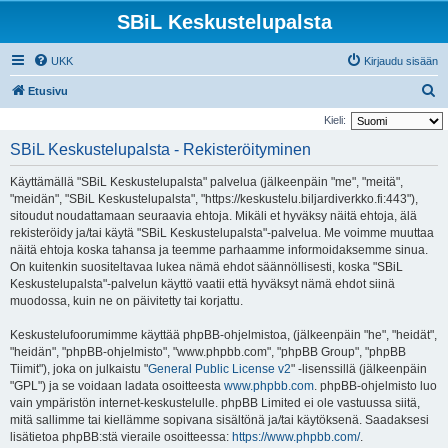
SBiL Keskustelupalsta
UKK
Kirjaudu sisään
E
Etusivu
t
Kieli:
s
SBiL Keskustelupalsta - Rekisteröityminen
i
Käyttämällä "SBiL Keskustelupalsta" palvelua (jälkeenpäin "me", "meitä",
"meidän", "SBiL Keskustelupalsta", "https://keskustelu.biljardiverkko.fi:443"),
sitoudut noudattamaan seuraavia ehtoja. Mikäli et hyväksy näitä ehtoja, älä
rekisteröidy ja/tai käytä "SBiL Keskustelupalsta"-palvelua. Me voimme muuttaa
näitä ehtoja koska tahansa ja teemme parhaamme informoidaksemme sinua.
On kuitenkin suositeltavaa lukea nämä ehdot säännöllisesti, koska "SBiL
Keskustelupalsta"-palvelun käyttö vaatii että hyväksyt nämä ehdot siinä
muodossa, kuin ne on päivitetty tai korjattu.
Keskustelufoorumimme käyttää phpBB-ohjelmistoa, (jälkeenpäin "he", "heidät",
"heidän", "phpBB-ohjelmisto", "www.phpbb.com", "phpBB Group", "phpBB
Tiimit"), joka on julkaistu "
General Public License v2
" -lisenssillä (jälkeenpäin
"GPL") ja se voidaan ladata osoitteesta
www.phpbb.com
. phpBB-ohjelmisto luo
vain ympäristön internet-keskustelulle. phpBB Limited ei ole vastuussa siitä,
mitä sallimme tai kiellämme sopivana sisältönä ja/tai käytöksenä. Saadaksesi
lisätietoa phpBB:stä vieraile osoitteessa:
https://www.phpbb.com/
.