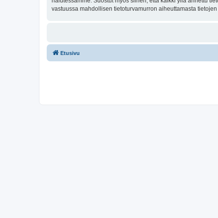
halutessamme. Suostut myös siihen, että kaikki yllä annettu tie
vastuussa mahdollisen tietoturvamurron aiheuttamasta tietojen v
Etusivu