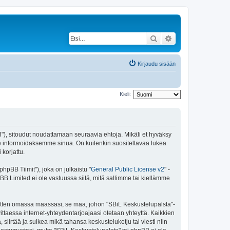
Etsi
Tarkennettu haku
Kirjaudu sisään
Kieli:
43"), sitoudut noudattamaan seuraavia ehtoja. Mikäli et hyväksy
e informoidaksemme sinua. On kuitenkin suositeltavaa lukea
korjattu.
pBB Tiimit"), joka on julkaistu "
General Public License v2
" -
BB Limited ei ole vastuussa siitä, mitä sallimme tai kiellämme
 sitten omassa maassasi, se maa, johon "SBiL Keskustelupalsta"-
arvittaessa internet-yhteydentarjoajaasi otetaan yhteyttä. Kaikkien
siirtää ja sulkea mikä tahansa keskusteluketju tai viesti niin