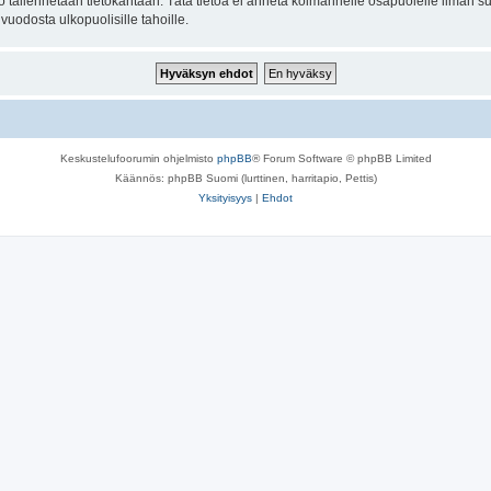
to tallennetaan tietokantaan. Tätä tietoa ei anneta kolmannelle osapuolelle ilman s
uodosta ulkopuolisille tahoille.
Keskustelufoorumin ohjelmisto
phpBB
® Forum Software © phpBB Limited
Käännös: phpBB Suomi (lurttinen, harritapio, Pettis)
Yksityisyys
|
Ehdot