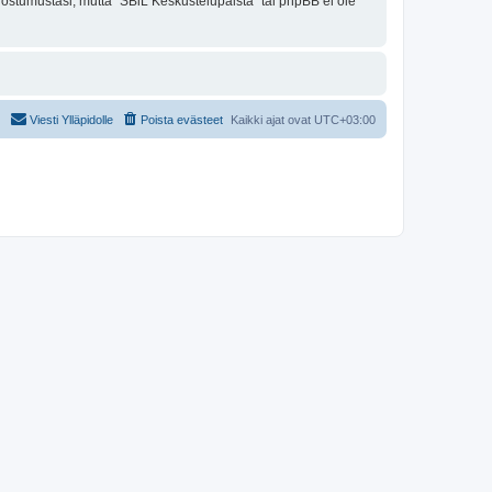
uostumustasi, mutta "SBiL Keskustelupalsta" tai phpBB ei ole
Viesti Ylläpidolle
Poista evästeet
Kaikki ajat ovat
UTC+03:00