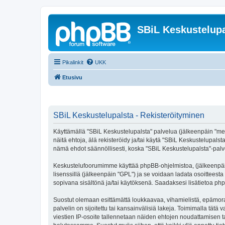
SBiL Keskustelupa
Pikalinkit
UKK
Etusivu
SBiL Keskustelupalsta - Rekisteröityminen
Käyttämällä "SBiL Keskustelupalsta" palvelua (jälkeenpäin "me",
näitä ehtoja, älä rekisteröidy ja/tai käytä "SBiL Keskustelup
nämä ehdot säännöllisesti, koska "SBiL Keskustelupalsta"-palvel
Keskustelufoorumimme käyttää phpBB-ohjelmistoa, (jälkeenpäin 
lisenssillä (jälkeenpäin "GPL") ja se voidaan ladata osoitteesta
sopivana sisältönä ja/tai käytöksenä. Saadaksesi lisätietoa php
Suostut olemaan esittämättä loukkaavaa, vihamielistä, epämoraa
palvelin on sijoitettu tai kansainvälisiä lakeja. Toimimalla tätä 
viestien IP-osoite tallennetaan näiden ehtojen noudattamisen tar