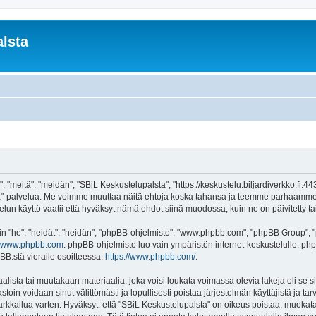
lsta
 "meitä", "meidän", "SBiL Keskustelupalsta", "https://keskustelu.biljardiverkko.fi:4
alsta"-palvelua. Me voimme muuttaa näitä ehtoja koska tahansa ja teemme parhaamm
un käyttö vaatii että hyväksyt nämä ehdot siinä muodossa, kuin ne on päivitetty tai 
"he", "heidät", "heidän", "phpBB-ohjelmisto", "www.phpbb.com", "phpBB Group", "ph
www.phpbb.com
. phpBB-ohjelmisto luo vain ympäristön internet-keskustelulle. php
BB:stä vieraile osoitteessa:
https://www.phpbb.com/
.
lista tai muutakaan materiaalia, joka voisi loukata voimassa olevia lakeja oli se
vastoin voidaan sinut välittömästi ja lopullisesti poistaa järjestelmän käyttäjistä ja t
kkailua varten. Hyväksyt, että "SBiL Keskustelupalsta" on oikeus poistaa, muokata, 