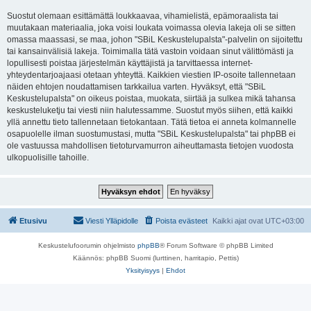
Suostut olemaan esittämättä loukkaavaa, vihamielistä, epämoraalista tai
muutakaan materiaalia, joka voisi loukata voimassa olevia lakeja oli se sitten
omassa maassasi, se maa, johon "SBiL Keskustelupalsta"-palvelin on sijoitettu
tai kansainvälisiä lakeja. Toimimalla tätä vastoin voidaan sinut välittömästi ja
lopullisesti poistaa järjestelmän käyttäjistä ja tarvittaessa internet-
yhteydentarjoajaasi otetaan yhteyttä. Kaikkien viestien IP-osoite tallennetaan
näiden ehtojen noudattamisen tarkkailua varten. Hyväksyt, että "SBiL
Keskustelupalsta" on oikeus poistaa, muokata, siirtää ja sulkea mikä tahansa
keskusteluketju tai viesti niin halutessamme. Suostut myös siihen, että kaikki
yllä annettu tieto tallennetaan tietokantaan. Tätä tietoa ei anneta kolmannelle
osapuolelle ilman suostumustasi, mutta "SBiL Keskustelupalsta" tai phpBB ei
ole vastuussa mahdollisen tietoturvamurron aiheuttamasta tietojen vuodosta
ulkopuolisille tahoille.
Etusivu
Viesti Ylläpidolle
Poista evästeet
Kaikki ajat ovat
UTC+03:00
Keskustelufoorumin ohjelmisto
phpBB
® Forum Software © phpBB Limited
Käännös: phpBB Suomi (lurttinen, harritapio, Pettis)
Yksityisyys
|
Ehdot