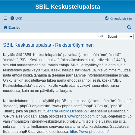
SBiL Keskustelupalsta
UKK
Kirjaudu sisään
E
Etusivu
t
Kieli:
s
SBiL Keskustelupalsta - Rekisteröityminen
i
Käyttämällä "SBiL Keskustelupalsta" palvelua (jälkeenpäin "me", "meitä",
"meidän", "SBiL Keskustelupalsta", "https://keskustelu.biljardiverkko.fi:443"),
sitoudut noudattamaan seuraavia ehtoja. Mikäli et hyväksy näitä ehtoja, älä
rekisteröidy ja/tai käytä "SBiL Keskustelupalsta"-palvelua. Me voimme muuttaa
näitä ehtoja koska tahansa ja teemme parhaamme informoidaksemme sinua.
On kuitenkin suositeltavaa lukea nämä ehdot säännöllisesti, koska "SBiL
Keskustelupalsta"-palvelun käyttö vaatii että hyväksyt nämä ehdot siinä
muodossa, kuin ne on päivitetty tai korjattu.
Keskustelufoorumimme käyttää phpBB-ohjelmistoa, (jälkeenpäin "he", "heidät",
"heidän", "phpBB-ohjelmisto", "www.phpbb.com", "phpBB Group", "phpBB
Tiimit"), joka on julkaistu "
General Public License v2
" -lisenssillä (jälkeenpäin
"GPL") ja se voidaan ladata osoitteesta
www.phpbb.com
. phpBB-ohjelmisto luo
vain ympäristön internet-keskustelulle. phpBB Limited ei ole vastuussa siitä,
mitä sallimme tai kiellämme sopivana sisältönä ja/tai käytöksenä. Saadaksesi
lisätietoa phpBB:stä vieraile osoitteessa:
https://www.phpbb.com/
.