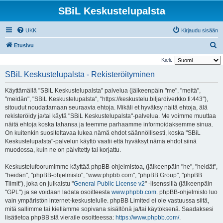
SBiL Keskustelupalsta
UKK
Kirjaudu sisään
E
Etusivu
t
Kieli:
s
SBiL Keskustelupalsta - Rekisteröityminen
i
Käyttämällä "SBiL Keskustelupalsta" palvelua (jälkeenpäin "me", "meitä",
"meidän", "SBiL Keskustelupalsta", "https://keskustelu.biljardiverkko.fi:443"),
sitoudut noudattamaan seuraavia ehtoja. Mikäli et hyväksy näitä ehtoja, älä
rekisteröidy ja/tai käytä "SBiL Keskustelupalsta"-palvelua. Me voimme muuttaa
näitä ehtoja koska tahansa ja teemme parhaamme informoidaksemme sinua.
On kuitenkin suositeltavaa lukea nämä ehdot säännöllisesti, koska "SBiL
Keskustelupalsta"-palvelun käyttö vaatii että hyväksyt nämä ehdot siinä
muodossa, kuin ne on päivitetty tai korjattu.
Keskustelufoorumimme käyttää phpBB-ohjelmistoa, (jälkeenpäin "he", "heidät",
"heidän", "phpBB-ohjelmisto", "www.phpbb.com", "phpBB Group", "phpBB
Tiimit"), joka on julkaistu "
General Public License v2
" -lisenssillä (jälkeenpäin
"GPL") ja se voidaan ladata osoitteesta
www.phpbb.com
. phpBB-ohjelmisto luo
vain ympäristön internet-keskustelulle. phpBB Limited ei ole vastuussa siitä,
mitä sallimme tai kiellämme sopivana sisältönä ja/tai käytöksenä. Saadaksesi
lisätietoa phpBB:stä vieraile osoitteessa:
https://www.phpbb.com/
.