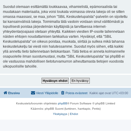
Suostut olemaan esittämättä loukkaavaa, vihamielistä, epämoraalista tai
muutakaan materiaalia, joka voisi loukata voimassa olevia lakeja oli se sitten
omassa maassasi, se maa, johon "SBiL Keskustelupalsta"-palvelin on sijoitettu
tai kansainvälisiä lakeja. Toimimalla tätä vastoin voidaan sinut välittömästi ja
lopullisesti poistaa järjestelmän käyttäjistä ja tarvittaessa internet-
yhteydentarjoajaasi otetaan yhteyttä. Kaikkien viestien IP-osoite tallennetaan
näiden ehtojen noudattamisen tarkkailua varten. Hyväksyt, että "SBiL
Keskustelupalsta" on oikeus poistaa, muokata, siirtää ja sulkea mikä tahansa
keskusteluketju tai viesti niin halutessamme. Suostut myös siihen, että kaikki
yllä annettu tieto tallennetaan tietokantaan. Tätä tietoa ei anneta kolmannelle
osapuolelle ilman suostumustasi, mutta "SBiL Keskustelupalsta" tai phpBB ei
ole vastuussa mahdollisen tietoturvamurron aiheuttamasta tietojen vuodosta
ulkopuolisille tahoille.
Etusivu
Viesti Ylläpidolle
Poista evästeet
Kaikki ajat ovat
UTC+03:00
Keskustelufoorumin ohjelmisto
phpBB
® Forum Software © phpBB Limited
Käännös: phpBB Suomi (lurttinen, harritapio, Pettis)
Yksityisyys
|
Ehdot