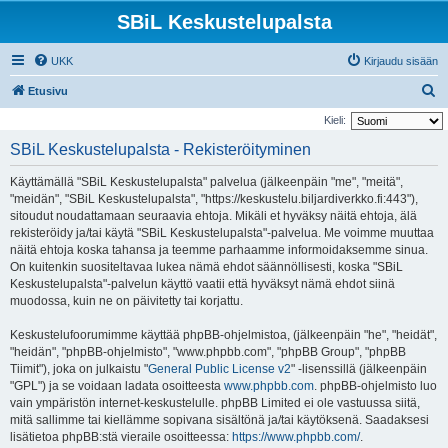
SBiL Keskustelupalsta
UKK
Kirjaudu sisään
E
Etusivu
t
Kieli:
s
SBiL Keskustelupalsta - Rekisteröityminen
i
Käyttämällä "SBiL Keskustelupalsta" palvelua (jälkeenpäin "me", "meitä",
"meidän", "SBiL Keskustelupalsta", "https://keskustelu.biljardiverkko.fi:443"),
sitoudut noudattamaan seuraavia ehtoja. Mikäli et hyväksy näitä ehtoja, älä
rekisteröidy ja/tai käytä "SBiL Keskustelupalsta"-palvelua. Me voimme muuttaa
näitä ehtoja koska tahansa ja teemme parhaamme informoidaksemme sinua.
On kuitenkin suositeltavaa lukea nämä ehdot säännöllisesti, koska "SBiL
Keskustelupalsta"-palvelun käyttö vaatii että hyväksyt nämä ehdot siinä
muodossa, kuin ne on päivitetty tai korjattu.
Keskustelufoorumimme käyttää phpBB-ohjelmistoa, (jälkeenpäin "he", "heidät",
"heidän", "phpBB-ohjelmisto", "www.phpbb.com", "phpBB Group", "phpBB
Tiimit"), joka on julkaistu "
General Public License v2
" -lisenssillä (jälkeenpäin
"GPL") ja se voidaan ladata osoitteesta
www.phpbb.com
. phpBB-ohjelmisto luo
vain ympäristön internet-keskustelulle. phpBB Limited ei ole vastuussa siitä,
mitä sallimme tai kiellämme sopivana sisältönä ja/tai käytöksenä. Saadaksesi
lisätietoa phpBB:stä vieraile osoitteessa:
https://www.phpbb.com/
.