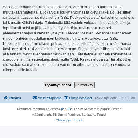
Suostut olemaan esittämättä loukkaavaa, vihamielistä, epämoraalista tai
muutakaan materiaalia, joka voisi loukata voimassa olevia lakeja oli se sitten
omassa maassasi, se maa, johon "SBiL Keskustelupalsta"-palvelin on sijoitettu
tai kansainvälisiä lakeja. Toimimalla tätä vastoin voidaan sinut välittömästi ja
lopullisesti poistaa järjestelmän käyttäjistä ja tarvittaessa internet-
yhteydentarjoajaasi otetaan yhteyttä. Kaikkien viestien IP-osoite tallennetaan
näiden ehtojen noudattamisen tarkkailua varten. Hyväksyt, että "SBiL
Keskustelupalsta" on oikeus poistaa, muokata, siirtää ja sulkea mikä tahansa
keskusteluketju tai viesti niin halutessamme. Suostut myös siihen, että kaikki
yllä annettu tieto tallennetaan tietokantaan. Tätä tietoa ei anneta kolmannelle
osapuolelle ilman suostumustasi, mutta "SBiL Keskustelupalsta" tai phpBB ei
ole vastuussa mahdollisen tietoturvamurron aiheuttamasta tietojen vuodosta
ulkopuolisille tahoille.
Etusivu
Viesti Ylläpidolle
Poista evästeet
Kaikki ajat ovat
UTC+03:00
Keskustelufoorumin ohjelmisto
phpBB
® Forum Software © phpBB Limited
Käännös: phpBB Suomi (lurttinen, harritapio, Pettis)
Yksityisyys
|
Ehdot