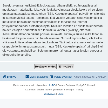
Suostut olemaan esittämättä loukkaavaa, vihamielistä, epämoraalista tai
muutakaan materiaalia, joka voisi loukata voimassa olevia lakeja oli se sitten
omassa maassasi, se maa, johon "SBiL Keskustelupalsta"-palvelin on sijoitettu
tai kansainvälisiä lakeja. Toimimalla tätä vastoin voidaan sinut välittömästi ja
lopullisesti poistaa järjestelmän käyttäjistä ja tarvittaessa internet-
yhteydentarjoajaasi otetaan yhteyttä. Kaikkien viestien IP-osoite tallennetaan
näiden ehtojen noudattamisen tarkkailua varten. Hyväksyt, että "SBiL
Keskustelupalsta" on oikeus poistaa, muokata, siirtää ja sulkea mikä tahansa
keskusteluketju tai viesti niin halutessamme. Suostut myös siihen, että kaikki
yllä annettu tieto tallennetaan tietokantaan. Tätä tietoa ei anneta kolmannelle
osapuolelle ilman suostumustasi, mutta "SBiL Keskustelupalsta" tai phpBB ei
ole vastuussa mahdollisen tietoturvamurron aiheuttamasta tietojen vuodosta
ulkopuolisille tahoille.
Etusivu
Viesti Ylläpidolle
Poista evästeet
Kaikki ajat ovat
UTC+03:00
Keskustelufoorumin ohjelmisto
phpBB
® Forum Software © phpBB Limited
Käännös: phpBB Suomi (lurttinen, harritapio, Pettis)
Yksityisyys
|
Ehdot