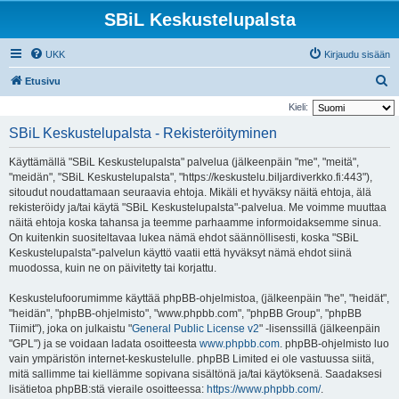
SBiL Keskustelupalsta
UKK
Kirjaudu sisään
E
Etusivu
t
Kieli:
s
SBiL Keskustelupalsta - Rekisteröityminen
i
Käyttämällä "SBiL Keskustelupalsta" palvelua (jälkeenpäin "me", "meitä",
"meidän", "SBiL Keskustelupalsta", "https://keskustelu.biljardiverkko.fi:443"),
sitoudut noudattamaan seuraavia ehtoja. Mikäli et hyväksy näitä ehtoja, älä
rekisteröidy ja/tai käytä "SBiL Keskustelupalsta"-palvelua. Me voimme muuttaa
näitä ehtoja koska tahansa ja teemme parhaamme informoidaksemme sinua.
On kuitenkin suositeltavaa lukea nämä ehdot säännöllisesti, koska "SBiL
Keskustelupalsta"-palvelun käyttö vaatii että hyväksyt nämä ehdot siinä
muodossa, kuin ne on päivitetty tai korjattu.
Keskustelufoorumimme käyttää phpBB-ohjelmistoa, (jälkeenpäin "he", "heidät",
"heidän", "phpBB-ohjelmisto", "www.phpbb.com", "phpBB Group", "phpBB
Tiimit"), joka on julkaistu "
General Public License v2
" -lisenssillä (jälkeenpäin
"GPL") ja se voidaan ladata osoitteesta
www.phpbb.com
. phpBB-ohjelmisto luo
vain ympäristön internet-keskustelulle. phpBB Limited ei ole vastuussa siitä,
mitä sallimme tai kiellämme sopivana sisältönä ja/tai käytöksenä. Saadaksesi
lisätietoa phpBB:stä vieraile osoitteessa:
https://www.phpbb.com/
.