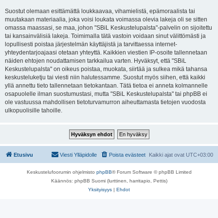
Suostut olemaan esittämättä loukkaavaa, vihamielistä, epämoraalista tai
muutakaan materiaalia, joka voisi loukata voimassa olevia lakeja oli se sitten
omassa maassasi, se maa, johon "SBiL Keskustelupalsta"-palvelin on sijoitettu
tai kansainvälisiä lakeja. Toimimalla tätä vastoin voidaan sinut välittömästi ja
lopullisesti poistaa järjestelmän käyttäjistä ja tarvittaessa internet-
yhteydentarjoajaasi otetaan yhteyttä. Kaikkien viestien IP-osoite tallennetaan
näiden ehtojen noudattamisen tarkkailua varten. Hyväksyt, että "SBiL
Keskustelupalsta" on oikeus poistaa, muokata, siirtää ja sulkea mikä tahansa
keskusteluketju tai viesti niin halutessamme. Suostut myös siihen, että kaikki
yllä annettu tieto tallennetaan tietokantaan. Tätä tietoa ei anneta kolmannelle
osapuolelle ilman suostumustasi, mutta "SBiL Keskustelupalsta" tai phpBB ei
ole vastuussa mahdollisen tietoturvamurron aiheuttamasta tietojen vuodosta
ulkopuolisille tahoille.
Etusivu
Viesti Ylläpidolle
Poista evästeet
Kaikki ajat ovat
UTC+03:00
Keskustelufoorumin ohjelmisto
phpBB
® Forum Software © phpBB Limited
Käännös: phpBB Suomi (lurttinen, harritapio, Pettis)
Yksityisyys
|
Ehdot