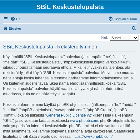
SBiL Keskustelupalsta
UKK
Kirjaudu sisään
E
Etusivu
t
Kieli:
s
SBiL Keskustelupalsta - Rekisteröityminen
i
Käyttämällä "SBiL Keskustelupalsta" palvelua (jälkeenpäin "me", "meitä",
"meidän", "SBiL Keskustelupalsta", "https://keskustelu.biljardiverkko.fi:443"),
sitoudut noudattamaan seuraavia ehtoja. Mikäli et hyväksy näitä ehtoja, älä
rekisteröidy ja/tai käytä "SBiL Keskustelupalsta"-palvelua. Me voimme muuttaa
näitä ehtoja koska tahansa ja teemme parhaamme informoidaksemme sinua.
On kuitenkin suositeltavaa lukea nämä ehdot säännöllisesti, koska "SBiL
Keskustelupalsta"-palvelun käyttö vaatii että hyväksyt nämä ehdot siinä
muodossa, kuin ne on päivitetty tai korjattu.
Keskustelufoorumimme käyttää phpBB-ohjelmistoa, (jälkeenpäin "he", "heidät",
"heidän", "phpBB-ohjelmisto", "www.phpbb.com", "phpBB Group", "phpBB
Tiimit"), joka on julkaistu "
General Public License v2
" -lisenssillä (jälkeenpäin
"GPL") ja se voidaan ladata osoitteesta
www.phpbb.com
. phpBB-ohjelmisto luo
vain ympäristön internet-keskustelulle. phpBB Limited ei ole vastuussa siitä,
mitä sallimme tai kiellämme sopivana sisältönä ja/tai käytöksenä. Saadaksesi
lisätietoa phpBB:stä vieraile osoitteessa:
https://www.phpbb.com/
.