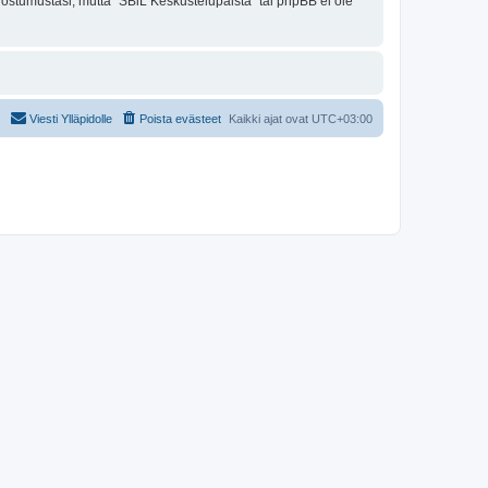
uostumustasi, mutta "SBiL Keskustelupalsta" tai phpBB ei ole
Viesti Ylläpidolle
Poista evästeet
Kaikki ajat ovat
UTC+03:00