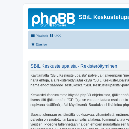
SBiL Keskustelupa
Pikalinkit
UKK
Etusivu
SBiL Keskustelupalsta - Rekisteröityminen
Käyttämällä "SBiL Keskustelupalsta" palvelua (jälkeenpäin "me",
näitä ehtoja, älä rekisteröidy ja/tai käytä "SBiL Keskustelup
nämä ehdot säännöllisesti, koska "SBiL Keskustelupalsta"-palvel
Keskustelufoorumimme käyttää phpBB-ohjelmistoa, (jälkeenpäin 
lisenssillä (jälkeenpäin "GPL") ja se voidaan ladata osoitteesta
sopivana sisältönä ja/tai käytöksenä. Saadaksesi lisätietoa php
Suostut olemaan esittämättä loukkaavaa, vihamielistä, epämoraa
palvelin on sijoitettu tai kansainvälisiä lakeja. Toimimalla tätä 
viestien IP-osoite tallennetaan näiden ehtojen noudattamisen tar