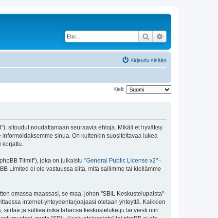
Etsi
Tarkennettu haku
Kirjaudu sisään
Kieli:
43"), sitoudut noudattamaan seuraavia ehtoja. Mikäli et hyväksy
e informoidaksemme sinua. On kuitenkin suositeltavaa lukea
korjattu.
pBB Tiimit"), joka on julkaistu "
General Public License v2
" -
BB Limited ei ole vastuussa siitä, mitä sallimme tai kiellämme
 sitten omassa maassasi, se maa, johon "SBiL Keskustelupalsta"-
arvittaessa internet-yhteydentarjoajaasi otetaan yhteyttä. Kaikkien
siirtää ja sulkea mikä tahansa keskusteluketju tai viesti niin