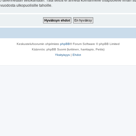
to tallennetaan tietokantaan. Tätä tietoa ei anneta kolmannelle osapuolelle ilman s
uodosta ulkopuolisille tahoille.
Keskustelufoorumin ohjelmisto
phpBB
® Forum Software © phpBB Limited
Käännös: phpBB Suomi (lurttinen, harritapio, Pettis)
Yksityisyys
|
Ehdot