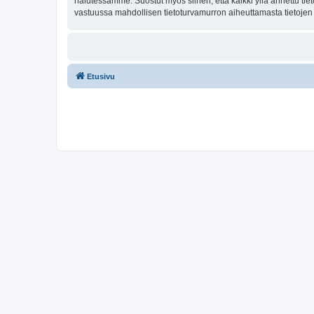
halutessamme. Suostut myös siihen, että kaikki yllä annettu tie
vastuussa mahdollisen tietoturvamurron aiheuttamasta tietojen v
Etusivu