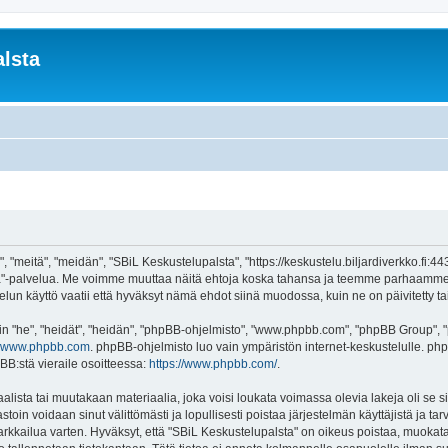
lsta
 "meitä", "meidän", "SBiL Keskustelupalsta", "https://keskustelu.biljardiverkko.fi:4
alsta"-palvelua. Me voimme muuttaa näitä ehtoja koska tahansa ja teemme parhaamm
un käyttö vaatii että hyväksyt nämä ehdot siinä muodossa, kuin ne on päivitetty tai 
"he", "heidät", "heidän", "phpBB-ohjelmisto", "www.phpbb.com", "phpBB Group", "ph
www.phpbb.com
. phpBB-ohjelmisto luo vain ympäristön internet-keskustelulle. php
BB:stä vieraile osoitteessa:
https://www.phpbb.com/
.
lista tai muutakaan materiaalia, joka voisi loukata voimassa olevia lakeja oli se
vastoin voidaan sinut välittömästi ja lopullisesti poistaa järjestelmän käyttäjistä ja t
kkailua varten. Hyväksyt, että "SBiL Keskustelupalsta" on oikeus poistaa, muokata, 