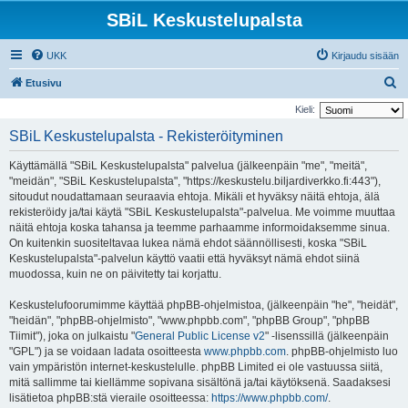
SBiL Keskustelupalsta
UKK
Kirjaudu sisään
E
Etusivu
t
Kieli:
s
SBiL Keskustelupalsta - Rekisteröityminen
i
Käyttämällä "SBiL Keskustelupalsta" palvelua (jälkeenpäin "me", "meitä",
"meidän", "SBiL Keskustelupalsta", "https://keskustelu.biljardiverkko.fi:443"),
sitoudut noudattamaan seuraavia ehtoja. Mikäli et hyväksy näitä ehtoja, älä
rekisteröidy ja/tai käytä "SBiL Keskustelupalsta"-palvelua. Me voimme muuttaa
näitä ehtoja koska tahansa ja teemme parhaamme informoidaksemme sinua.
On kuitenkin suositeltavaa lukea nämä ehdot säännöllisesti, koska "SBiL
Keskustelupalsta"-palvelun käyttö vaatii että hyväksyt nämä ehdot siinä
muodossa, kuin ne on päivitetty tai korjattu.
Keskustelufoorumimme käyttää phpBB-ohjelmistoa, (jälkeenpäin "he", "heidät",
"heidän", "phpBB-ohjelmisto", "www.phpbb.com", "phpBB Group", "phpBB
Tiimit"), joka on julkaistu "
General Public License v2
" -lisenssillä (jälkeenpäin
"GPL") ja se voidaan ladata osoitteesta
www.phpbb.com
. phpBB-ohjelmisto luo
vain ympäristön internet-keskustelulle. phpBB Limited ei ole vastuussa siitä,
mitä sallimme tai kiellämme sopivana sisältönä ja/tai käytöksenä. Saadaksesi
lisätietoa phpBB:stä vieraile osoitteessa:
https://www.phpbb.com/
.