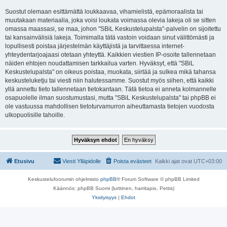
Suostut olemaan esittämättä loukkaavaa, vihamielistä, epämoraalista tai
muutakaan materiaalia, joka voisi loukata voimassa olevia lakeja oli se sitten
omassa maassasi, se maa, johon "SBiL Keskustelupalsta"-palvelin on sijoitettu
tai kansainvälisiä lakeja. Toimimalla tätä vastoin voidaan sinut välittömästi ja
lopullisesti poistaa järjestelmän käyttäjistä ja tarvittaessa internet-
yhteydentarjoajaasi otetaan yhteyttä. Kaikkien viestien IP-osoite tallennetaan
näiden ehtojen noudattamisen tarkkailua varten. Hyväksyt, että "SBiL
Keskustelupalsta" on oikeus poistaa, muokata, siirtää ja sulkea mikä tahansa
keskusteluketju tai viesti niin halutessamme. Suostut myös siihen, että kaikki
yllä annettu tieto tallennetaan tietokantaan. Tätä tietoa ei anneta kolmannelle
osapuolelle ilman suostumustasi, mutta "SBiL Keskustelupalsta" tai phpBB ei
ole vastuussa mahdollisen tietoturvamurron aiheuttamasta tietojen vuodosta
ulkopuolisille tahoille.
Etusivu
Viesti Ylläpidolle
Poista evästeet
Kaikki ajat ovat
UTC+03:00
Keskustelufoorumin ohjelmisto
phpBB
® Forum Software © phpBB Limited
Käännös: phpBB Suomi (lurttinen, harritapio, Pettis)
Yksityisyys
|
Ehdot