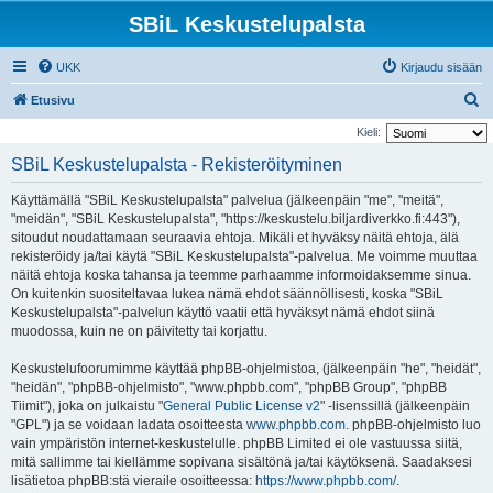
SBiL Keskustelupalsta
UKK
Kirjaudu sisään
E
Etusivu
t
Kieli:
s
SBiL Keskustelupalsta - Rekisteröityminen
i
Käyttämällä "SBiL Keskustelupalsta" palvelua (jälkeenpäin "me", "meitä",
"meidän", "SBiL Keskustelupalsta", "https://keskustelu.biljardiverkko.fi:443"),
sitoudut noudattamaan seuraavia ehtoja. Mikäli et hyväksy näitä ehtoja, älä
rekisteröidy ja/tai käytä "SBiL Keskustelupalsta"-palvelua. Me voimme muuttaa
näitä ehtoja koska tahansa ja teemme parhaamme informoidaksemme sinua.
On kuitenkin suositeltavaa lukea nämä ehdot säännöllisesti, koska "SBiL
Keskustelupalsta"-palvelun käyttö vaatii että hyväksyt nämä ehdot siinä
muodossa, kuin ne on päivitetty tai korjattu.
Keskustelufoorumimme käyttää phpBB-ohjelmistoa, (jälkeenpäin "he", "heidät",
"heidän", "phpBB-ohjelmisto", "www.phpbb.com", "phpBB Group", "phpBB
Tiimit"), joka on julkaistu "
General Public License v2
" -lisenssillä (jälkeenpäin
"GPL") ja se voidaan ladata osoitteesta
www.phpbb.com
. phpBB-ohjelmisto luo
vain ympäristön internet-keskustelulle. phpBB Limited ei ole vastuussa siitä,
mitä sallimme tai kiellämme sopivana sisältönä ja/tai käytöksenä. Saadaksesi
lisätietoa phpBB:stä vieraile osoitteessa:
https://www.phpbb.com/
.