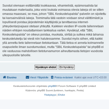
Suostut olemaan esittämättä loukkaavaa, vihamielistä, epämoraalista tai
muutakaan materiaalia, joka voisi loukata voimassa olevia lakeja oli se sitten
omassa maassasi, se maa, johon "SBiL Keskustelupalsta"-palvelin on sijoitettu
tai kansainvälisiä lakeja. Toimimalla tätä vastoin voidaan sinut välittömästi ja
lopullisesti poistaa järjestelmän käyttäjistä ja tarvittaessa internet-
yhteydentarjoajaasi otetaan yhteyttä. Kaikkien viestien IP-osoite tallennetaan
näiden ehtojen noudattamisen tarkkailua varten. Hyväksyt, että "SBiL
Keskustelupalsta" on oikeus poistaa, muokata, siirtää ja sulkea mikä tahansa
keskusteluketju tai viesti niin halutessamme. Suostut myös siihen, että kaikki
yllä annettu tieto tallennetaan tietokantaan. Tätä tietoa ei anneta kolmannelle
osapuolelle ilman suostumustasi, mutta "SBiL Keskustelupalsta" tai phpBB ei
ole vastuussa mahdollisen tietoturvamurron aiheuttamasta tietojen vuodosta
ulkopuolisille tahoille.
Etusivu
Viesti Ylläpidolle
Poista evästeet
Kaikki ajat ovat
UTC+03:00
Keskustelufoorumin ohjelmisto
phpBB
® Forum Software © phpBB Limited
Käännös: phpBB Suomi (lurttinen, harritapio, Pettis)
Yksityisyys
|
Ehdot