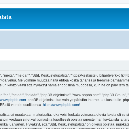
lsta
 "meitä", "meidän", "SBiL Keskustelupalsta", "https://keskustelu.biljardiverkko.fi:4
alsta"-palvelua. Me voimme muuttaa näitä ehtoja koska tahansa ja teemme parhaamm
un käyttö vaatii että hyväksyt nämä ehdot siinä muodossa, kuin ne on päivitetty tai 
"he", "heidät", "heidän", "phpBB-ohjelmisto", "www.phpbb.com", "phpBB Group", "ph
www.phpbb.com
. phpBB-ohjelmisto luo vain ympäristön internet-keskustelulle. php
BB:stä vieraile osoitteessa:
https://www.phpbb.com/
.
lista tai muutakaan materiaalia, joka voisi loukata voimassa olevia lakeja oli se
vastoin voidaan sinut välittömästi ja lopullisesti poistaa järjestelmän käyttäjistä ja t
kkailua varten. Hyväksyt, että "SBiL Keskustelupalsta" on oikeus poistaa, muokata, 