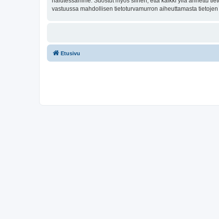
halutessamme. Suostut myös siihen, että kaikki yllä annettu tie
vastuussa mahdollisen tietoturvamurron aiheuttamasta tietojen v
Etusivu