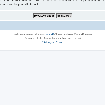
to tallennetaan tietokantaan. Tätä tietoa ei anneta kolmannelle osapuolelle ilman s
uodosta ulkopuolisille tahoille.
Keskustelufoorumin ohjelmisto
phpBB
® Forum Software © phpBB Limited
Käännös: phpBB Suomi (lurttinen, harritapio, Pettis)
Yksityisyys
|
Ehdot