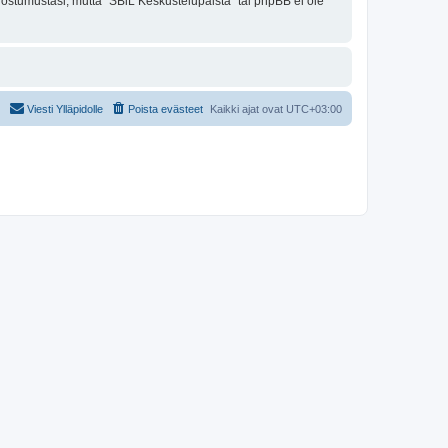
uostumustasi, mutta "SBiL Keskustelupalsta" tai phpBB ei ole
Viesti Ylläpidolle
Poista evästeet
Kaikki ajat ovat
UTC+03:00