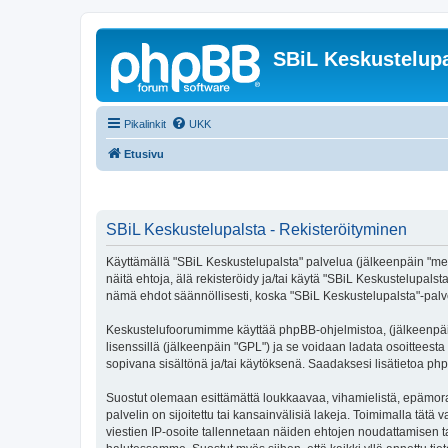
SBiL Keskustelupa
Pikalinkit
UKK
Etusivu
SBiL Keskustelupalsta - Rekisteröityminen
Käyttämällä "SBiL Keskustelupalsta" palvelua (jälkeenpäin "me",
näitä ehtoja, älä rekisteröidy ja/tai käytä "SBiL Keskustelup
nämä ehdot säännöllisesti, koska "SBiL Keskustelupalsta"-palvel
Keskustelufoorumimme käyttää phpBB-ohjelmistoa, (jälkeenpäin 
lisenssillä (jälkeenpäin "GPL") ja se voidaan ladata osoitteesta
sopivana sisältönä ja/tai käytöksenä. Saadaksesi lisätietoa php
Suostut olemaan esittämättä loukkaavaa, vihamielistä, epämoraa
palvelin on sijoitettu tai kansainvälisiä lakeja. Toimimalla tätä 
viestien IP-osoite tallennetaan näiden ehtojen noudattamisen tar