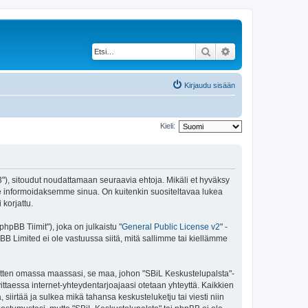
Etsi
Tarkennettu haku
Kirjaudu sisään
Kieli:
43"), sitoudut noudattamaan seuraavia ehtoja. Mikäli et hyväksy
e informoidaksemme sinua. On kuitenkin suositeltavaa lukea
korjattu.
pBB Tiimit"), joka on julkaistu "
General Public License v2
" -
BB Limited ei ole vastuussa siitä, mitä sallimme tai kiellämme
 sitten omassa maassasi, se maa, johon "SBiL Keskustelupalsta"-
arvittaessa internet-yhteydentarjoajaasi otetaan yhteyttä. Kaikkien
siirtää ja sulkea mikä tahansa keskusteluketju tai viesti niin