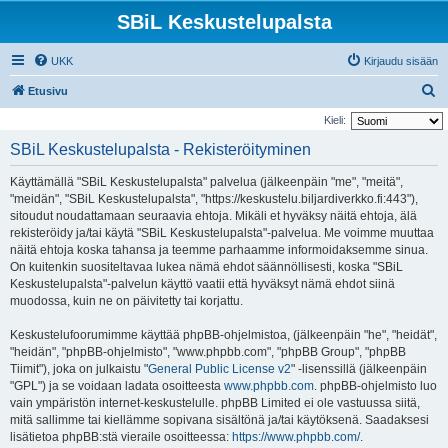
SBiL Keskustelupalsta
UKK
Kirjaudu sisään
E
Etusivu
t
Kieli:
s
SBiL Keskustelupalsta - Rekisteröityminen
i
Käyttämällä "SBiL Keskustelupalsta" palvelua (jälkeenpäin "me", "meitä",
"meidän", "SBiL Keskustelupalsta", "https://keskustelu.biljardiverkko.fi:443"),
sitoudut noudattamaan seuraavia ehtoja. Mikäli et hyväksy näitä ehtoja, älä
rekisteröidy ja/tai käytä "SBiL Keskustelupalsta"-palvelua. Me voimme muuttaa
näitä ehtoja koska tahansa ja teemme parhaamme informoidaksemme sinua.
On kuitenkin suositeltavaa lukea nämä ehdot säännöllisesti, koska "SBiL
Keskustelupalsta"-palvelun käyttö vaatii että hyväksyt nämä ehdot siinä
muodossa, kuin ne on päivitetty tai korjattu.
Keskustelufoorumimme käyttää phpBB-ohjelmistoa, (jälkeenpäin "he", "heidät",
"heidän", "phpBB-ohjelmisto", "www.phpbb.com", "phpBB Group", "phpBB
Tiimit"), joka on julkaistu "
General Public License v2
" -lisenssillä (jälkeenpäin
"GPL") ja se voidaan ladata osoitteesta
www.phpbb.com
. phpBB-ohjelmisto luo
vain ympäristön internet-keskustelulle. phpBB Limited ei ole vastuussa siitä,
mitä sallimme tai kiellämme sopivana sisältönä ja/tai käytöksenä. Saadaksesi
lisätietoa phpBB:stä vieraile osoitteessa:
https://www.phpbb.com/
.