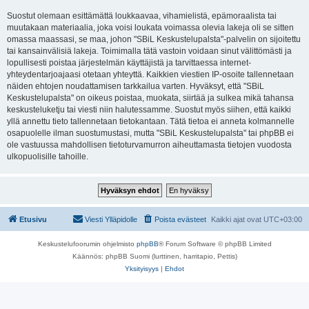
Suostut olemaan esittämättä loukkaavaa, vihamielistä, epämoraalista tai
muutakaan materiaalia, joka voisi loukata voimassa olevia lakeja oli se sitten
omassa maassasi, se maa, johon "SBiL Keskustelupalsta"-palvelin on sijoitettu
tai kansainvälisiä lakeja. Toimimalla tätä vastoin voidaan sinut välittömästi ja
lopullisesti poistaa järjestelmän käyttäjistä ja tarvittaessa internet-
yhteydentarjoajaasi otetaan yhteyttä. Kaikkien viestien IP-osoite tallennetaan
näiden ehtojen noudattamisen tarkkailua varten. Hyväksyt, että "SBiL
Keskustelupalsta" on oikeus poistaa, muokata, siirtää ja sulkea mikä tahansa
keskusteluketju tai viesti niin halutessamme. Suostut myös siihen, että kaikki
yllä annettu tieto tallennetaan tietokantaan. Tätä tietoa ei anneta kolmannelle
osapuolelle ilman suostumustasi, mutta "SBiL Keskustelupalsta" tai phpBB ei
ole vastuussa mahdollisen tietoturvamurron aiheuttamasta tietojen vuodosta
ulkopuolisille tahoille.
Etusivu
Viesti Ylläpidolle
Poista evästeet
Kaikki ajat ovat
UTC+03:00
Keskustelufoorumin ohjelmisto
phpBB
® Forum Software © phpBB Limited
Käännös: phpBB Suomi (lurttinen, harritapio, Pettis)
Yksityisyys
|
Ehdot